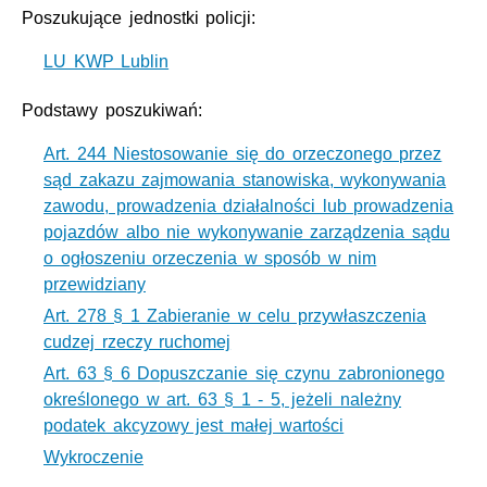
Poszukujące jednostki policji:
LU KWP Lublin
Podstawy poszukiwań:
Art. 244 Niestosowanie się do orzeczonego przez
sąd zakazu zajmowania stanowiska, wykonywania
zawodu, prowadzenia działalności lub prowadzenia
pojazdów albo nie wykonywanie zarządzenia sądu
o ogłoszeniu orzeczenia w sposób w nim
przewidziany
Art. 278 § 1 Zabieranie w celu przywłaszczenia
cudzej rzeczy ruchomej
Art. 63 § 6 Dopuszczanie się czynu zabronionego
określonego w art. 63 § 1 - 5, jeżeli należny
podatek akcyzowy jest małej wartości
Wykroczenie