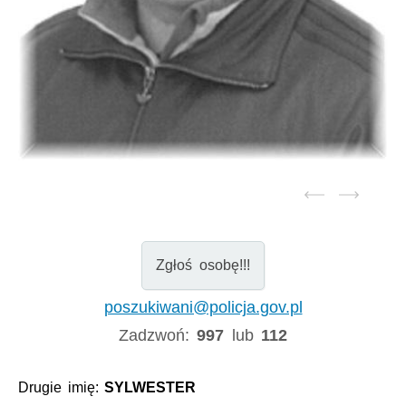
Zgłoś osobę!!!
poszukiwani@policja.gov.pl
Zadzwoń:
997
lub
112
Drugie imię:
SYLWESTER