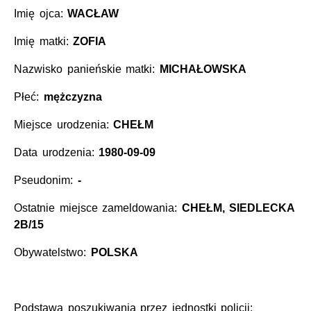
Imię ojca:
WACŁAW
Imię matki:
ZOFIA
Nazwisko panieńskie matki:
MICHAŁOWSKA
Płeć:
mężczyzna
Miejsce urodzenia:
CHEŁM
Data urodzenia:
1980-09-09
Pseudonim:
-
Ostatnie miejsce zameldowania:
CHEŁM, SIEDLECKA
2B/15
Obywatelstwo:
POLSKA
Podstawa poszukiwania przez jednostki policji: