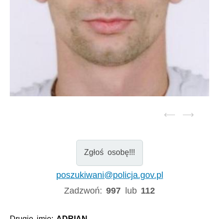
Zgłoś osobę!!!
poszukiwani@policja.gov.pl
Zadzwoń:
997
lub
112
Drugie imię:
ADRIAN