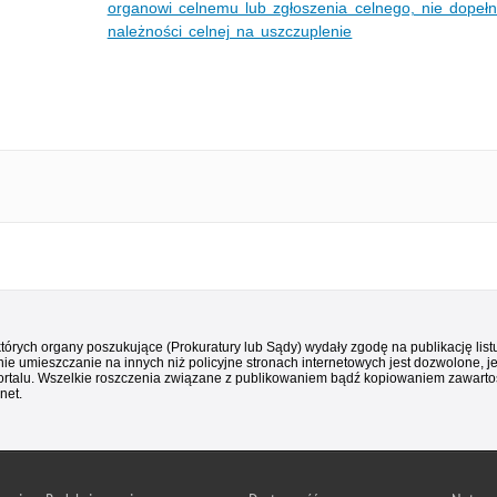
organowi celnemu lub zgłoszenia celnego, nie dopełn
należności celnej na uszczuplenie
 których organy poszukujące (Prokuratury lub Sądy) wydały zgodę na publikację li
ie umieszczanie na innych niż policyjne stronach internetowych jest dozwolone, j
ortalu. Wszelkie roszczenia związane z publikowaniem bądź kopiowaniem zawartośc
net.