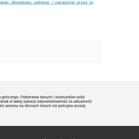
iając obowiązku celnego, i narażenie przez to
stu gończego. Pobieranie danych i wizerunków osób
ednak w takiej sytuacji odpowiedzialność za aktualność
i serwisu na stronach innych niż policyjne proszę