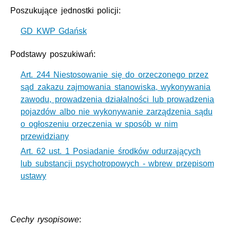
Poszukujące jednostki policji:
GD KWP Gdańsk
Podstawy poszukiwań:
Art. 244 Niestosowanie się do orzeczonego przez
sąd zakazu zajmowania stanowiska, wykonywania
zawodu, prowadzenia działalności lub prowadzenia
pojazdów albo nie wykonywanie zarządzenia sądu
o ogłoszeniu orzeczenia w sposób w nim
przewidziany
Art. 62 ust. 1 Posiadanie środków odurzających
lub substancji psychotropowych - wbrew przepisom
ustawy
Cechy rysopisowe
: