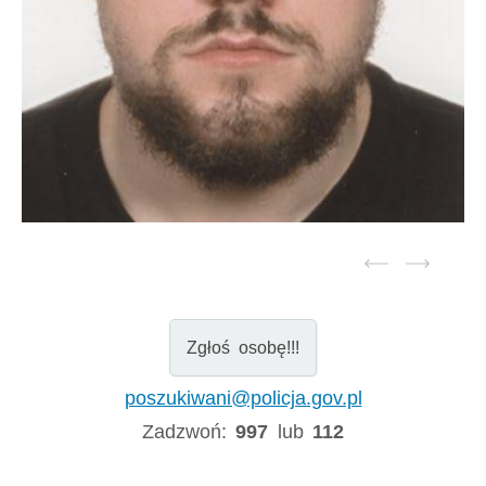
Zgłoś osobę!!!
poszukiwani@policja.gov.pl
Zadzwoń:
997
lub
112