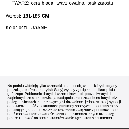
TWARZ: cera blada, twarz owalna, brak zarostu
Wzrost:
181-185 CM
Kolor oczu:
JASNE
Na portalu widnieją tylko wizerunki i dane osób, wobec których organy
poszukujące (Prokuratury lub Sądy) wydały zgodę na publikację listu
gończego. Pobieranie danych i wizerunków osób poszukiwanych i
zaginionych ze stron serwisu, a następnie umieszczanie na innych niż
policyjne stronach internetowych jest dozwolone, jednak w takiej sytuacji
odpowiedzialność za aktualność publikacji spoczywa na administratorze
publikującego portalu. Wszelkie roszczenia związane z publikowaniem
bądź kopiowaniem zawartości serwisu na stronach innych niż policyjne
proszę kierować do administratorów właściwych stron sieci Internet.