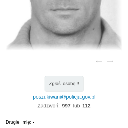
Zgłoś osobę!!!
poszukiwani@policja.gov.pl
Zadzwoń:
997
lub
112
Drugie imię:
-