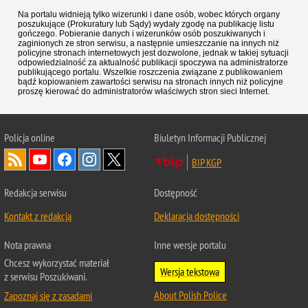
Na portalu widnieją tylko wizerunki i dane osób, wobec których organy
poszukujące (Prokuratury lub Sądy) wydały zgodę na publikację listu
gończego. Pobieranie danych i wizerunków osób poszukiwanych i
zaginionych ze stron serwisu, a następnie umieszczanie na innych niż
policyjne stronach internetowych jest dozwolone, jednak w takiej sytuacji
odpowiedzialność za aktualność publikacji spoczywa na administratorze
publikującego portalu. Wszelkie roszczenia związane z publikowaniem
bądź kopiowaniem zawartości serwisu na stronach innych niż policyjne
proszę kierować do administratorów właściwych stron sieci Internet.
Policja
online
Biuletyn Informacji Publicznej
BIP KGP
Redakcja serwisu
Dostępność
Kontakt z redakcją
Deklaracja dostępności
Nota prawna
Inne wersje portalu
Chcesz wykorzystać materiał
Wersja tekstowa
z serwisu Poszukiwani.
About Polish Police
Zapoznaj się z zasadami