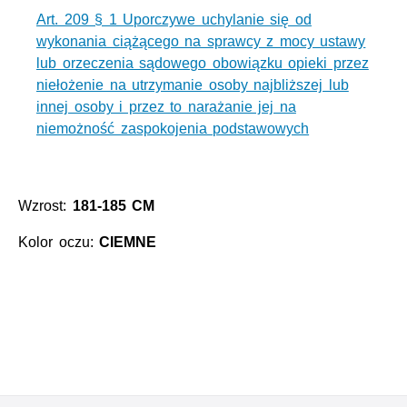
Art. 209 § 1 Uporczywe uchylanie się od
wykonania ciążącego na sprawcy z mocy ustawy
lub orzeczenia sądowego obowiązku opieki przez
niełożenie na utrzymanie osoby najbliższej lub
innej osoby i przez to narażanie jej na
niemożność zaspokojenia podstawowych
Wzrost:
181-185 CM
Kolor oczu:
CIEMNE