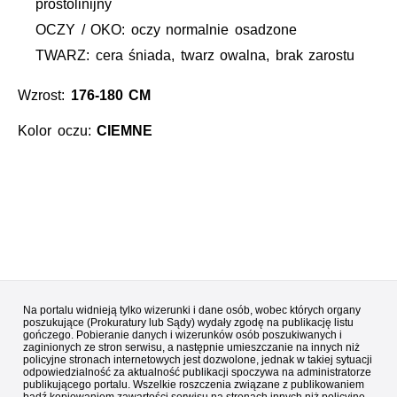
prostolinijny
OCZY / OKO: oczy normalnie osadzone
TWARZ: cera śniada, twarz owalna, brak zarostu
Wzrost:
176-180 CM
Kolor oczu:
CIEMNE
Na portalu widnieją tylko wizerunki i dane osób, wobec których organy
poszukujące (Prokuratury lub Sądy) wydały zgodę na publikację listu
gończego. Pobieranie danych i wizerunków osób poszukiwanych i
zaginionych ze stron serwisu, a następnie umieszczanie na innych niż
policyjne stronach internetowych jest dozwolone, jednak w takiej sytuacji
odpowiedzialność za aktualność publikacji spoczywa na administratorze
publikującego portalu. Wszelkie roszczenia związane z publikowaniem