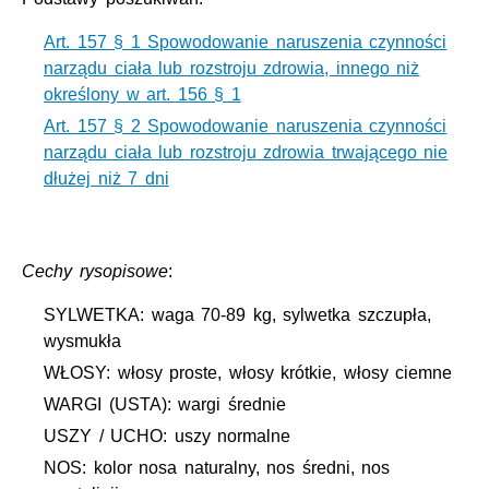
Art. 157 § 1 Spowodowanie naruszenia czynności
narządu ciała lub rozstroju zdrowia, innego niż
określony w art. 156 § 1
Art. 157 § 2 Spowodowanie naruszenia czynności
narządu ciała lub rozstroju zdrowia trwającego nie
dłużej niż 7 dni
Cechy rysopisowe
:
SYLWETKA: waga 70-89 kg, sylwetka szczupła,
wysmukła
WŁOSY: włosy proste, włosy krótkie, włosy ciemne
WARGI (USTA): wargi średnie
USZY / UCHO: uszy normalne
NOS: kolor nosa naturalny, nos średni, nos