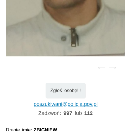
Zgłoś osobę!!!
poszukiwani@policja.gov.pl
Zadzwoń:
997
lub
112
Drugie imię:
ZBIGNIEW