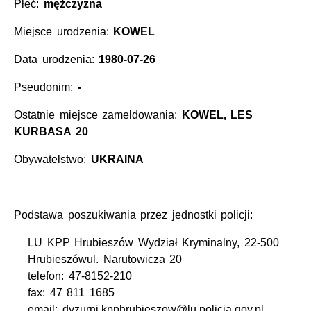
Płeć:
mężczyzna
Miejsce urodzenia:
KOWEL
Data urodzenia:
1980-07-26
Pseudonim:
-
Ostatnie miejsce zameldowania:
KOWEL, LES
KURBASA 20
Obywatelstwo:
UKRAINA
Podstawa poszukiwania przez jednostki policji:
LU KPP Hrubieszów Wydział Kryminalny, 22-500
Hrubieszówul. Narutowicza 20
telefon: 47-8152-210
fax: 47 811 1685
email: dyzurni.kpphrubieszow@lu.policja.gov.pl