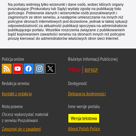
Na portalu widnieją tylko wizerunki i dane osób, wobec których organy
poszukujące (Prokuratury lub Sądy) wydały zgodę na publikację listu
gończego. Pobieranie danych i wizerunków osób poszukiwanych i
zaginionych ze stron serwisu, a następnie umieszczanie na innych niż
policyjne stronach internetowych jest dozwolone, jednak w takiej sytuacji
odpowiedzialność za aktualność publikacji spoczywa na administratorze
publikującego portalu. Wszelkie roszczenia związane z publikowaniem
bądź kopiowaniem zawartości serwisu na stronach innych niż policyjne
proszę kierować do administratorów właściwych stron sieci Internet.
Policja
online
Biuletyn Informacji Publicznej
BIP KGP
Redakcja serwisu
Dostępność
Kontakt z redakcją
Deklaracja dostępności
Nota prawna
Inne wersje portalu
Chcesz wykorzystać materiał
Wersja tekstowa
z serwisu Poszukiwani.
About Polish Police
Zapoznaj się z zasadami