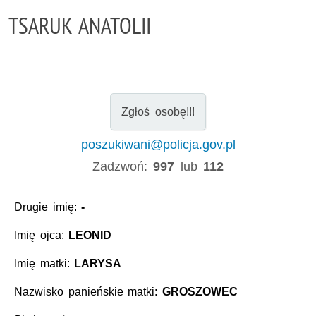
TSARUK ANATOLII
Zgłoś osobę!!!
poszukiwani@policja.gov.pl
Zadzwoń:
997
lub
112
Drugie imię:
-
Imię ojca:
LEONID
Imię matki:
LARYSA
Nazwisko panieńskie matki:
GROSZOWEC