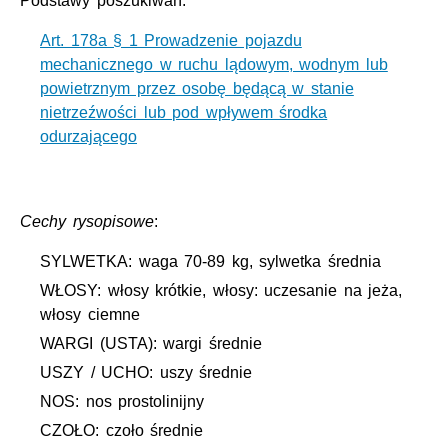
Podstawy poszukiwań:
Art. 178a § 1 Prowadzenie pojazdu
mechanicznego w ruchu lądowym, wodnym lub
powietrznym przez osobę będącą w stanie
nietrzeźwości lub pod wpływem środka
odurzającego
Cechy rysopisowe
:
SYLWETKA: waga 70-89 kg, sylwetka średnia
WŁOSY: włosy krótkie, włosy: uczesanie na jeża,
włosy ciemne
WARGI (USTA): wargi średnie
USZY / UCHO: uszy średnie
NOS: nos prostolinijny
CZOŁO: czoło średnie