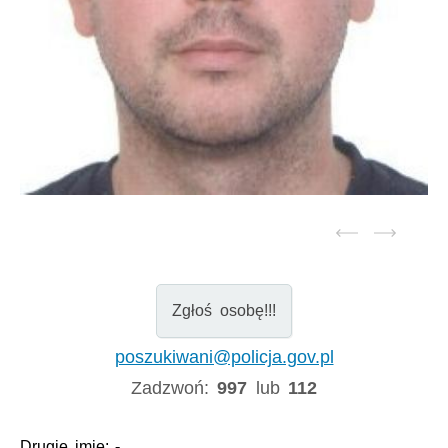
Zgłoś osobę!!!
poszukiwani@policja.gov.pl
Zadzwoń:
997
lub
112
Drugie imię:
-