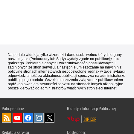
Na portalu widnieją tylko wizerunki i dane osób, wobec których organy
poszukujące (Prokuratury lub Sądy) wydały zgodę na publikację listu
gończego. Pobieranie danych i wizerunków osób poszukiwanych i
zaginionych ze stron serwisu, a następnie umieszczanie na innych niż
policyjne stronach internetowych jest dozwolone, jednak w takiej sytuacji
odpowiedzialność za aktualność publikacji spoczywa na administratorze
publikującego portalu. Wszelkie roszczenia związane z publikowaniem
bądź kopiowaniem zawartości serwisu na stronach innych niż policyjne
proszę kierować do administratorów właściwych stron sieci Internet.
Policja
online
Biuletyn Informacji Publicznej
BIP KGP
Redakcja serwisu
Dostępność