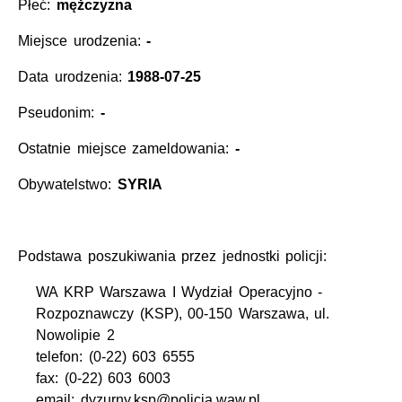
Płeć:
mężczyzna
Miejsce urodzenia:
-
Data urodzenia:
1988-07-25
Pseudonim:
-
Ostatnie miejsce zameldowania:
-
Obywatelstwo:
SYRIA
Podstawa poszukiwania przez jednostki policji:
WA KRP Warszawa I Wydział Operacyjno -
Rozpoznawczy (KSP), 00-150 Warszawa, ul.
Nowolipie 2
telefon: (0-22) 603 6555
fax: (0-22) 603 6003
email: dyzurny.ksp@policja.waw.pl