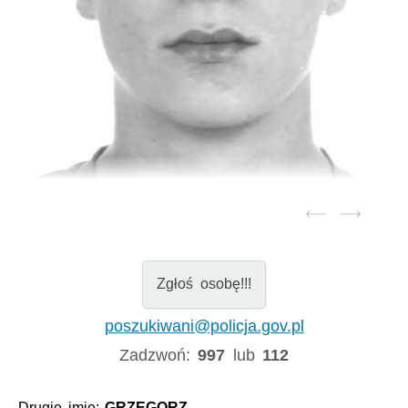
Zgłoś osobę!!!
poszukiwani@policja.gov.pl
Zadzwoń:
997
lub
112
Drugie imię:
GRZEGORZ