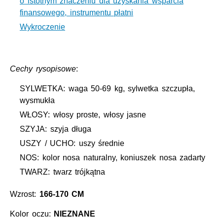
o istotnym znaczeniu dla uzyskania wsparcia
finansowego, instrumentu płatni
Wykroczenie
Cechy rysopisowe
:
SYLWETKA: waga 50-69 kg, sylwetka szczupła,
wysmukła
WŁOSY: włosy proste, włosy jasne
SZYJA: szyja długa
USZY / UCHO: uszy średnie
NOS: kolor nosa naturalny, koniuszek nosa zadarty
TWARZ: twarz trójkątna
Wzrost:
166-170 CM
Kolor oczu:
NIEZNANE