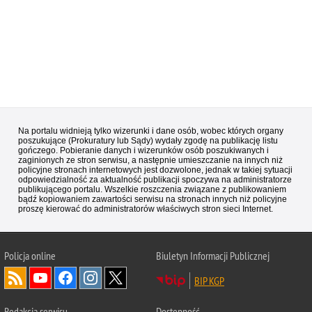
Na portalu widnieją tylko wizerunki i dane osób, wobec których organy
poszukujące (Prokuratury lub Sądy) wydały zgodę na publikację listu
gończego. Pobieranie danych i wizerunków osób poszukiwanych i
zaginionych ze stron serwisu, a następnie umieszczanie na innych niż
policyjne stronach internetowych jest dozwolone, jednak w takiej sytuacji
odpowiedzialność za aktualność publikacji spoczywa na administratorze
publikującego portalu. Wszelkie roszczenia związane z publikowaniem
bądź kopiowaniem zawartości serwisu na stronach innych niż policyjne
proszę kierować do administratorów właściwych stron sieci Internet.
Policja
online
Biuletyn Informacji Publicznej
BIP KGP
Redakcja serwisu
Dostępność