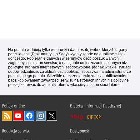
Na portalu widnieją tylko wizerunki i dane osób, wobec których organy
poszukujące (Prokuratury lub Sądy) wydały zgodę na publikację listu
gończego. Pobieranie danych i wizerunków osób poszukiwanych i
zaginionych ze stron serwisu, a następnie umieszczanie na innych niż
policyjne stronach internetowych jest dozwolone, jednak w takiej sytuacji
odpowiedzialność za aktualność publikacji spoczywa na administratorze
publikującego portalu. Wszelkie roszczenia związane z publikowaniem
bądź kopiowaniem zawartości serwisu na stronach innych niż policyjne
proszę kierować do administratorów właściwych stron sieci Internet.
Policja
online
Biuletyn Informacji Publicznej
BIP KGP
Redakcja serwisu
Dostępność