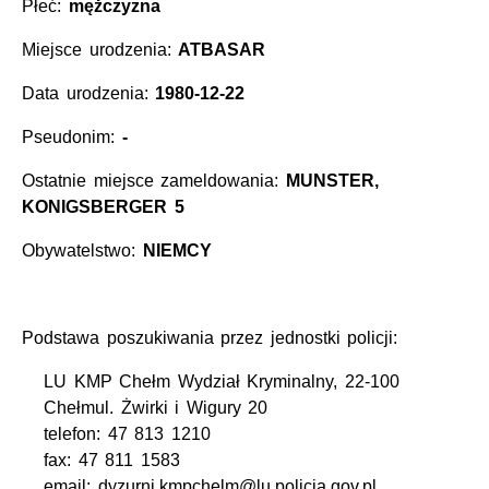
Płeć:
mężczyzna
Miejsce urodzenia:
ATBASAR
Data urodzenia:
1980-12-22
Pseudonim:
-
Ostatnie miejsce zameldowania:
MUNSTER,
KONIGSBERGER 5
Obywatelstwo:
NIEMCY
Podstawa poszukiwania przez jednostki policji:
LU KMP Chełm Wydział Kryminalny, 22-100
Chełmul. Żwirki i Wigury 20
telefon: 47 813 1210
fax: 47 811 1583
email: dyzurni.kmpchelm@lu.policja.gov.pl