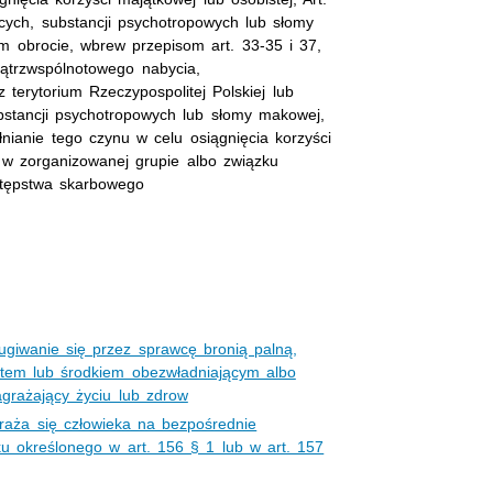
ych, substancji psychotropowych lub słomy
im obrocie, wbrew przepisom art. 33-35 i 37,
ątrzwspólnotowego nabycia,
terytorium Rzeczypospolitej Polskiej lub
bstancji psychotropowych lub słomy makowej,
nianie tego czynu w celu osiągnięcia korzyści
u w zorganizowanej grupie albo związku
stępstwa skarbowego
ugiwanie się przez sprawcę bronią palną,
tem lub środkiem obezwładniającym albo
grażający życiu lub zdrow
araża się człowieka na bezpośrednie
ku określonego w art. 156 § 1 lub w art. 157