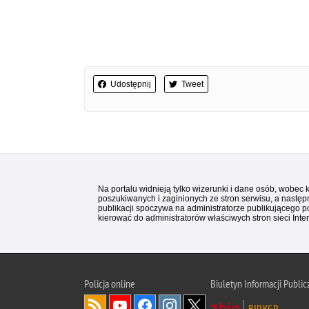
Udostępnij
Tweet
Na portalu widnieją tylko wizerunki i dane osób, wobec
poszukiwanych i zaginionych ze stron serwisu, a następn
publikacji spoczywa na administratorze publikującego p
kierować do administratorów właściwych stron sieci Inter
Policja
online
Biuletyn Informacji Public
BIP KGP