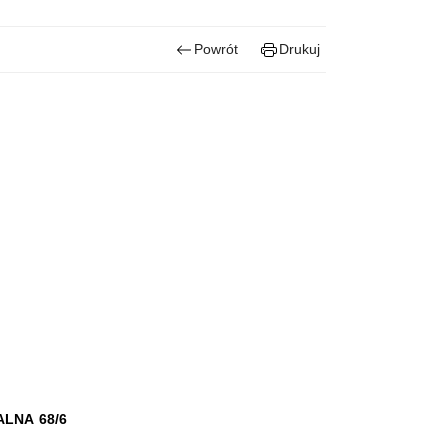
Powrót
Drukuj
LNA 68/6