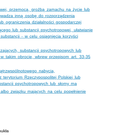
kowej, przemocą, groźbą zamachu na życie lub
owadza inną osobę do rozporządzenia
b ograniczenia działalności gospodarczej
ącego lub substancji psychotropowej, ułatwianie
substancji - w celu osiągnięcia korzyści
zających, substancji psychotropowych lub
 w takim obrocie, wbrew przepisom art. 33-35
ątrzwspólnotowego nabycia,
terytorium Rzeczypospolitej Polskiej lub
bstancji psychotropowych lub słomy ma
 albo związku mających na celu popełnienie
ukła