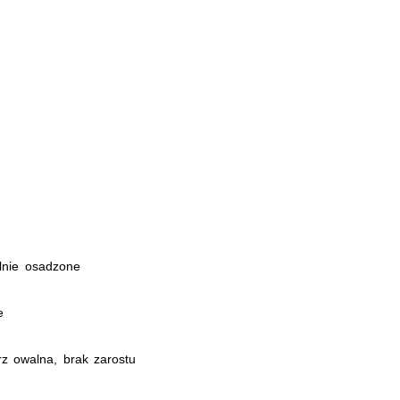
lnie osadzone
e
rz owalna, brak zarostu