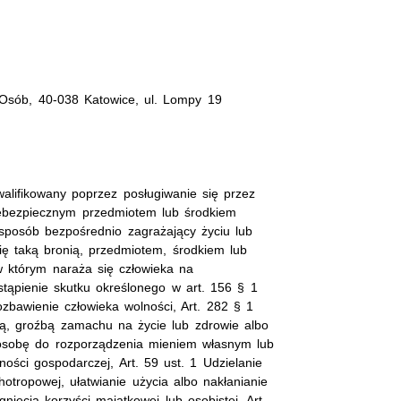
i Osób, 40-038 Katowice, ul. Lompy 19
walifikowany poprzez posługiwanie się przez
ebezpiecznym przedmiotem lub środkiem
sposób bezpośrednio zagrażający życiu lub
ię taką bronią, przedmiotem, środkiem lub
w którym naraża się człowieka na
stąpienie skutku określonego w art. 156 § 1
zbawienie człowieka wolności, Art. 282 § 1
cą, groźbą zamachu na życie lub zdrowie albo
sobę do rozporządzenia mieniem własnym lub
ności gospodarczej, Art. 59 ust. 1 Udzielanie
hotropowej, ułatwianie użycia albo nakłanianie
nięcia korzyści majątkowej lub osobistej, Art.