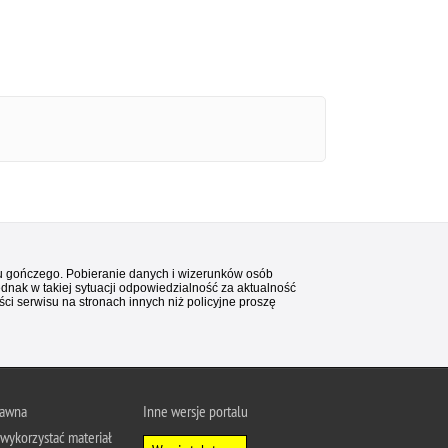
stu gończego. Pobieranie danych i wizerunków osób
ednak w takiej sytuacji odpowiedzialność za aktualność
i serwisu na stronach innych niż policyjne proszę
rawna
Inne wersje portalu
wykorzystać materiał