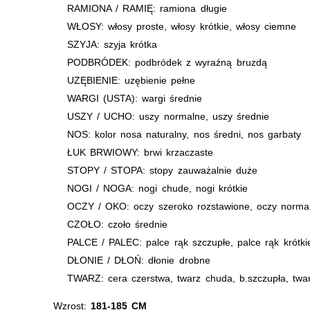
RAMIONA / RAMIĘ: ramiona długie
WŁOSY: włosy proste, włosy krótkie, włosy ciemne
SZYJA: szyja krótka
PODBRÓDEK: podbródek z wyraźną bruzdą
UZĘBIENIE: uzębienie pełne
WARGI (USTA): wargi średnie
USZY / UCHO: uszy normalne, uszy średnie
NOS: kolor nosa naturalny, nos średni, nos garbaty
ŁUK BRWIOWY: brwi krzaczaste
STOPY / STOPA: stopy zauważalnie duże
NOGI / NOGA: nogi chude, nogi krótkie
OCZY / OKO: oczy szeroko rozstawione, oczy norma
CZOŁO: czoło średnie
PALCE / PALEC: palce rąk szczupłe, palce rąk krótki
DŁONIE / DŁOŃ: dłonie drobne
TWARZ: cera czerstwa, twarz chuda, b.szczupła, twa
Wzrost:
181-185 CM