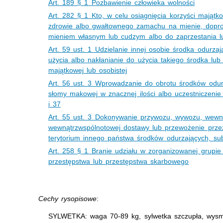
Art. 189 § 1 Pozbawienie człowieka wolności
Art. 282 § 1 Kto, w celu osiągnięcia korzyści mająt
zdrowie albo gwałtownego zamachu na mienie, dopr
mieniem własnym lub cudzym albo do zaprzestania lu
Art. 59 ust. 1 Udzielanie innej osobie środka odurzaj
użycia albo nakłanianie do użycia takiego środka lub 
majątkowej lub osobistej
Art. 56 ust. 3 Wprowadzanie do obrotu środków odur
słomy makowej w znacznej ilości albo uczestniczenie
i 37
Art. 55 ust. 3 Dokonywanie przywozu, wywozu, wewn
wewnątrzwspólnotowej dostawy lub przewożenie przez 
terytorium innego państwa środków odurzających, su
Art. 258 § 1 Branie udziału w zorganizowanej grupie
przestępstwa lub przestępstwa skarbowego
Cechy rysopisowe
:
SYLWETKA: waga 70-89 kg, sylwetka szczupła, wysm