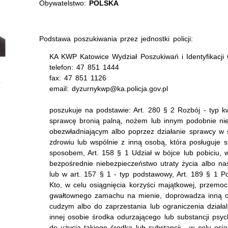
Obywatelstwo:
POLSKA
Podstawa poszukiwania przez jednostki policji:
KA KWP Katowice Wydział Poszukiwań i Identyfikacj
telefon: 47 851 1444
fax: 47 851 1126
email: dyzurnykwp@ka.policja.gov.pl
poszukuje na podstawie: Art. 280 § 2 Rozbój - typ k
sprawcę bronią palną, nożem lub innym podobnie ni
obezwładniającym albo poprzez działanie sprawcy w 
zdrowiu lub wspólnie z inną osobą, która posługuje s
sposobem, Art. 158 § 1 Udział w bójce lub pobiciu, 
bezpośrednie niebezpieczeństwo utraty życia albo na
lub w art. 157 § 1 - typ podstawowy, Art. 189 § 1 Po
Kto, w celu osiągnięcia korzyści majątkowej, przemo
gwałtownego zamachu na mienie, doprowadza inną o
cudzym albo do zaprzestania lub ograniczenia działal
innej osobie środka odurzającego lub substancji psyc
do użycia takiego środka lub substancji - w celu osiąg