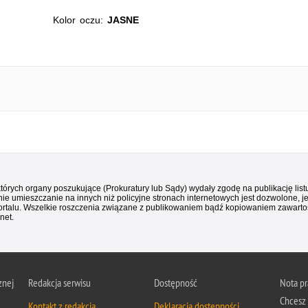
Kolor oczu:
JASNE
 których organy poszukujące (Prokuratury lub Sądy) wydały zgodę na publikację li
ie umieszczanie na innych niż policyjne stronach internetowych jest dozwolone, j
ortalu. Wszelkie roszczenia związane z publikowaniem bądź kopiowaniem zawartośc
net.
znej
Redakcja serwisu
Dostępność
Nota p
Chcesz 
Kontakt z redakcją
Deklaracja dostępności