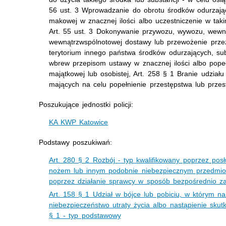
56 ust. 3 Wprowadzanie do obrotu środków odurzając
makowej w znacznej ilości albo uczestniczenie w tak
Art. 55 ust. 3 Dokonywanie przywozu, wywozu, wewn
wewnątrzwspólnotowej dostawy lub przewożenie przez 
terytorium innego państwa środków odurzających, su
wbrew przepisom ustawy w znacznej ilości albo popeł
majątkowej lub osobistej, Art. 258 § 1 Branie udział
mających na celu popełnienie przestępstwa lub prze
Poszukujące jednostki policji:
KA KWP Katowice
Podstawy poszukiwań:
Art. 280 § 2 Rozbój - typ kwalifikowany poprzez posł
nożem lub innym podobnie niebezpiecznym przedmio
poprzez działanie sprawcy w sposób bezpośrednio za
Art. 158 § 1 Udział w bójce lub pobiciu, w którym n
niebezpieczeństwo utraty życia albo nastąpienie skut
§ 1 - typ podstawowy