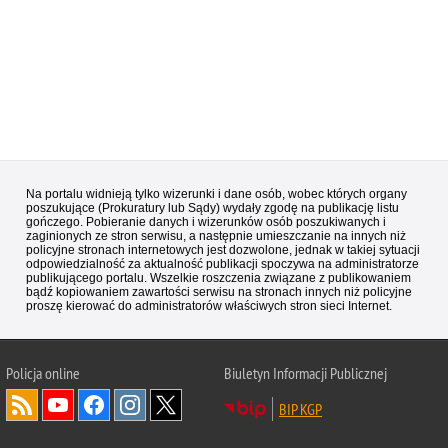
Na portalu widnieją tylko wizerunki i dane osób, wobec których organy
poszukujące (Prokuratury lub Sądy) wydały zgodę na publikację listu
gończego. Pobieranie danych i wizerunków osób poszukiwanych i
zaginionych ze stron serwisu, a następnie umieszczanie na innych niż
policyjne stronach internetowych jest dozwolone, jednak w takiej sytuacji
odpowiedzialność za aktualność publikacji spoczywa na administratorze
publikującego portalu. Wszelkie roszczenia związane z publikowaniem
bądź kopiowaniem zawartości serwisu na stronach innych niż policyjne
proszę kierować do administratorów właściwych stron sieci Internet.
Policja
online
Biuletyn Informacji Publicznej
BIP KGP