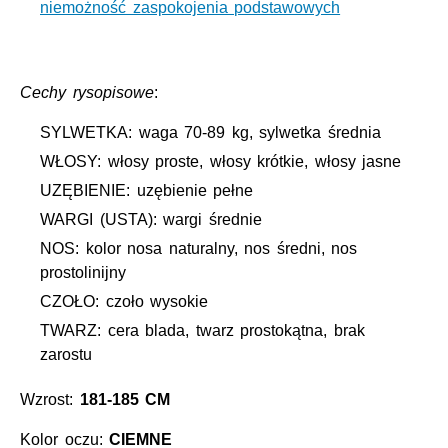
niemożność zaspokojenia podstawowych
Cechy rysopisowe
:
SYLWETKA: waga 70-89 kg, sylwetka średnia
WŁOSY: włosy proste, włosy krótkie, włosy jasne
UZĘBIENIE: uzębienie pełne
WARGI (USTA): wargi średnie
NOS: kolor nosa naturalny, nos średni, nos
prostolinijny
CZOŁO: czoło wysokie
TWARZ: cera blada, twarz prostokątna, brak
zarostu
Wzrost:
181-185 CM
Kolor oczu:
CIEMNE