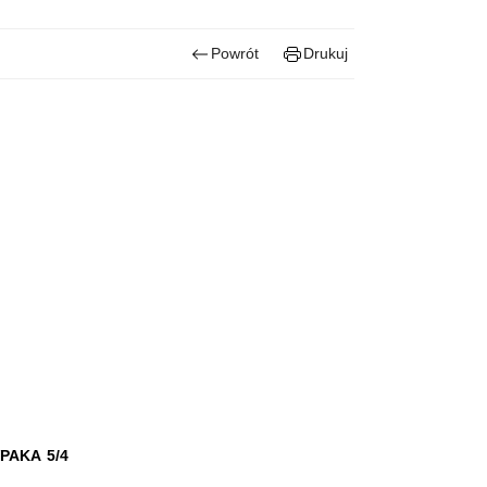
Powrót
Drukuj
AKA 5/4