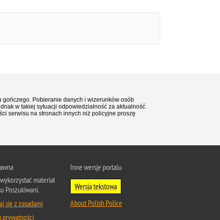
stu gończego. Pobieranie danych i wizerunków osób
ednak w takiej sytuacji odpowiedzialność za aktualność
i serwisu na stronach innych niż policyjne proszę
rawna
Inne wersje portalu
wykorzystać materiał
Wersja tekstowa
su Poszukiwani.
About Polish Police
j się z zasadami
a prywatności