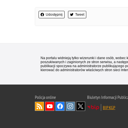
Udostępnij
Tweet
Na portalu widnieją tylko wizerunki i dane osób, wobec
poszukiwanych i zaginionych ze stron serwisu, a następn
publikacji spoczywa na administratorze publikującego p
kierować do administratorów właściwych stron sieci Inter
Policja
online
Biuletyn Informacji Public
BIP KGP