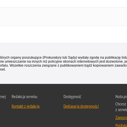
 których organy poszukujące (Prokuratury lub Sądy) wydały zgodę na publikację li
ie umieszczanie na innych niż policyjne stronach internetowych jest dozwolone, j
ortalu. Wszelkie roszczenia związane z publikowaniem bądź kopiowaniem zawartośc
net.
znej
Redakcja serwisu
Dostępność
Nota p
Chcesz 
Kontakt z redakcją
Deklaracja dostępności
z serwi
Zapozna
Polityk