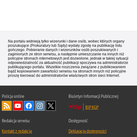
Na portalu widnieją tylko wizerunki i dane osób, wobec których organy
poszukujące (Prokuratury lub Sądy) wydały zgodę na publikację listu
gończego. Pobieranie danych i wizerunków osób poszukiwanych i
zaginionych ze stron serwisu, a następnie umieszczanie na innych niż
policyjne stronach internetowych jest dozwolone, jednak w takiej sytuacji
odpowiedzialność za aktualność publikacji spoczywa na administratorze
publikującego portalu. Wszelkie roszczenia związane z publikowaniem
bądź kopiowaniem zawartości serwisu na stronach innych niż policyjne
proszę kierować do administratorów właściwych stron sieci Internet.
Policja
online
Biuletyn Informacji Publicznej
BIP KGP
Redakcja serwisu
Dostępność
Kontakt z redakcją
Deklaracja dostępności