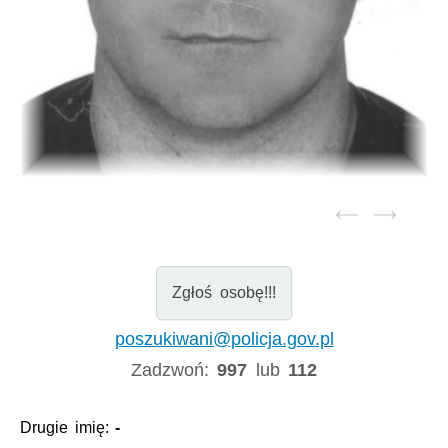
Zgłoś osobę!!!
poszukiwani@policja.gov.pl
Zadzwoń:
997
lub
112
Drugie imię:
-