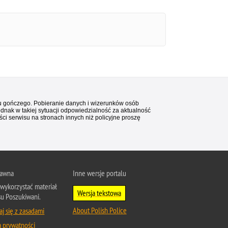
stu gończego. Pobieranie danych i wizerunków osób
ednak w takiej sytuacji odpowiedzialność za aktualność
i serwisu na stronach innych niż policyjne proszę
rawna
Inne wersje portalu
wykorzystać materiał
Wersja tekstowa
su Poszukiwani.
About Polish Police
j się z zasadami
a prywatności