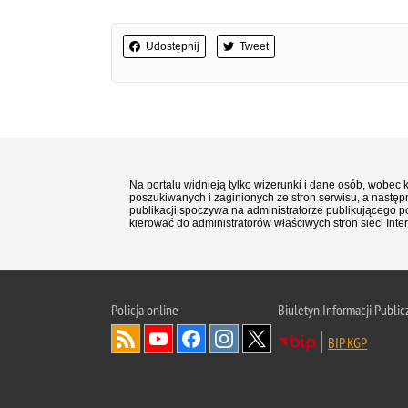
Udostępnij
Tweet
Na portalu widnieją tylko wizerunki i dane osób, wobec
poszukiwanych i zaginionych ze stron serwisu, a następn
publikacji spoczywa na administratorze publikującego p
kierować do administratorów właściwych stron sieci Inter
Policja
online
Biuletyn Informacji Public
BIP KGP