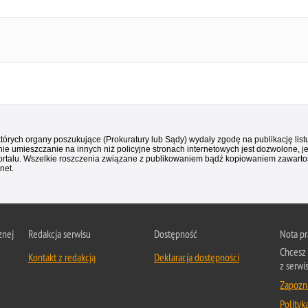
 których organy poszukujące (Prokuratury lub Sądy) wydały zgodę na publikację li
ie umieszczanie na innych niż policyjne stronach internetowych jest dozwolone, j
ortalu. Wszelkie roszczenia związane z publikowaniem bądź kopiowaniem zawartośc
net.
znej
Redakcja serwisu
Dostępność
Nota p
Chcesz 
Kontakt z redakcją
Deklaracja dostępności
z serwi
Zapozna
Polityk