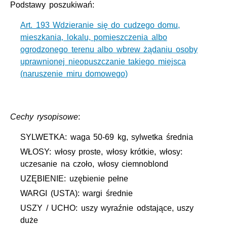
Podstawy poszukiwań:
Art. 193 Wdzieranie się do cudzego domu,
mieszkania, lokalu, pomieszczenia albo
ogrodzonego terenu albo wbrew żądaniu osoby
uprawnionej nieopuszczanie takiego miejsca
(naruszenie miru domowego)
Cechy rysopisowe
:
SYLWETKA: waga 50-69 kg, sylwetka średnia
WŁOSY: włosy proste, włosy krótkie, włosy:
uczesanie na czoło, włosy ciemnoblond
UZĘBIENIE: uzębienie pełne
WARGI (USTA): wargi średnie
USZY / UCHO: uszy wyraźnie odstające, uszy
duże