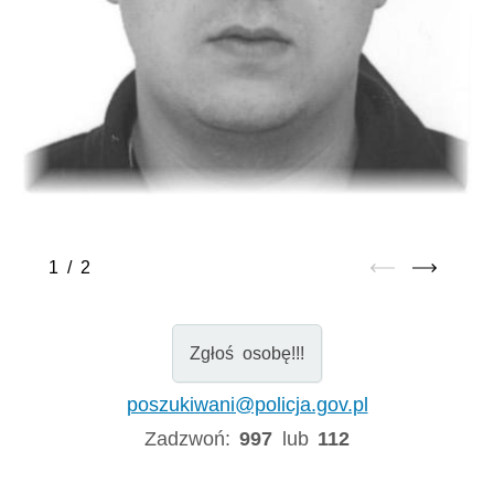
1
/
2
Zgłoś osobę!!!
poszukiwani@policja.gov.pl
Zadzwoń:
997
lub
112