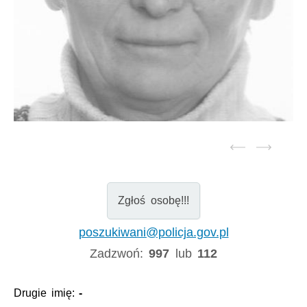
Zgłoś osobę!!!
poszukiwani@policja.gov.pl
Zadzwoń:
997
lub
112
Drugie imię:
-