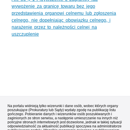
wywożenie za granicę towaru bez jego
przedstawienia organowi celnemu lub zgłoszenia
celnego, nie dopełniając obowiązku celnego, i
narażenie przez to należności celnej na
uszczuplenie
Na portalu widnieją tylko wizerunki i dane osób, wobec których organy
poszukujące (Prokuratury lub Sądy) wydały zgodę na publikację listu
gończego. Pobieranie danych i wizerunków osób poszukiwanych i
zaginionych ze stron serwisu, a następnie umieszczanie na innych niż
policyjne stronach internetowych jest dozwolone, jednak w takiej sytuacji
odpowiedzialność za aktualność publikacji spoczywa na administratorze