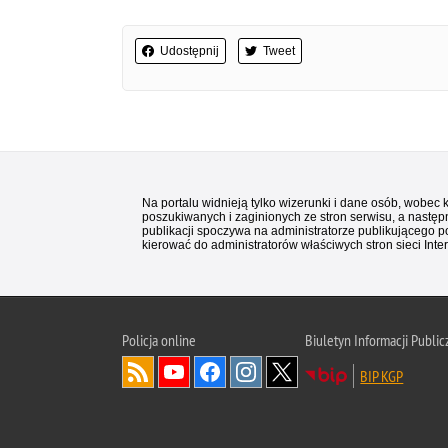
Udostępnij
Tweet
Na portalu widnieją tylko wizerunki i dane osób, wobec
poszukiwanych i zaginionych ze stron serwisu, a następn
publikacji spoczywa na administratorze publikującego p
kierować do administratorów właściwych stron sieci Inter
Policja
online
Biuletyn Informacji Public
BIP KGP