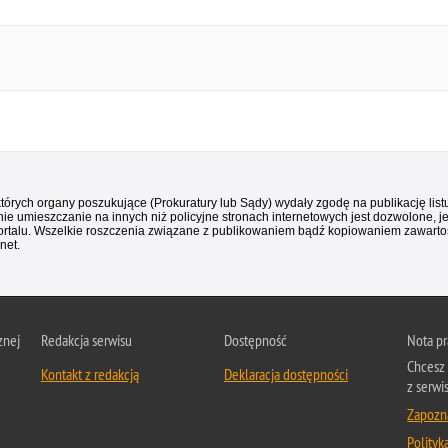
 których organy poszukujące (Prokuratury lub Sądy) wydały zgodę na publikację li
ie umieszczanie na innych niż policyjne stronach internetowych jest dozwolone, j
ortalu. Wszelkie roszczenia związane z publikowaniem bądź kopiowaniem zawartośc
net.
znej
Redakcja serwisu
Dostępność
Nota p
Chcesz 
Kontakt z redakcją
Deklaracja dostępności
z serwi
Zapozna
Polityk