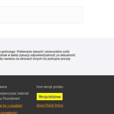
stu gończego. Pobieranie danych i wizerunków osób
ednak w takiej sytuacji odpowiedzialność za aktualność
i serwisu na stronach innych niż policyjne proszę
rawna
Inne wersje portalu
wykorzystać materiał
Wersja tekstowa
su Poszukiwani.
About Polish Police
j się z zasadami
a prywatności