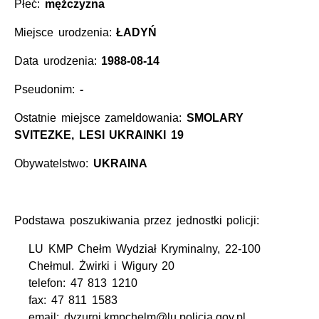
Płeć:
mężczyzna
Miejsce urodzenia:
ŁADYŃ
Data urodzenia:
1988-08-14
Pseudonim:
-
Ostatnie miejsce zameldowania:
SMOLARY
SVITEZKE, LESI UKRAINKI 19
Obywatelstwo:
UKRAINA
Podstawa poszukiwania przez jednostki policji:
LU KMP Chełm Wydział Kryminalny, 22-100
Chełmul. Żwirki i Wigury 20
telefon: 47 813 1210
fax: 47 811 1583
email: dyzurni.kmpchelm@lu.policja.gov.pl