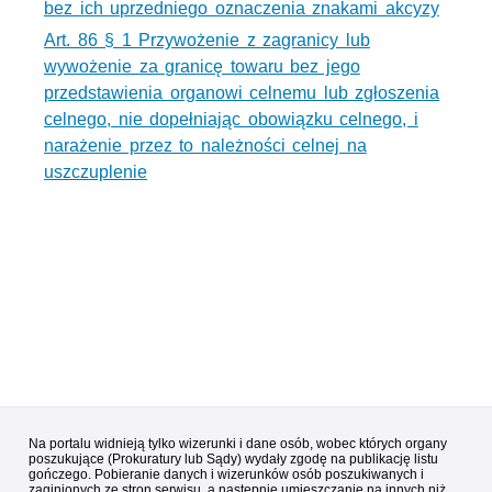
bez ich uprzedniego oznaczenia znakami akcyzy
Art. 86 § 1 Przywożenie z zagranicy lub
wywożenie za granicę towaru bez jego
przedstawienia organowi celnemu lub zgłoszenia
celnego, nie dopełniając obowiązku celnego, i
narażenie przez to należności celnej na
uszczuplenie
Na portalu widnieją tylko wizerunki i dane osób, wobec których organy
poszukujące (Prokuratury lub Sądy) wydały zgodę na publikację listu
gończego. Pobieranie danych i wizerunków osób poszukiwanych i
zaginionych ze stron serwisu, a następnie umieszczanie na innych niż