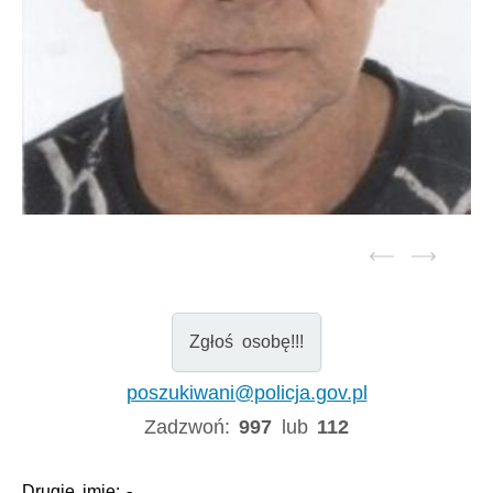
Zgłoś osobę!!!
poszukiwani@policja.gov.pl
Zadzwoń:
997
lub
112
Drugie imię:
-