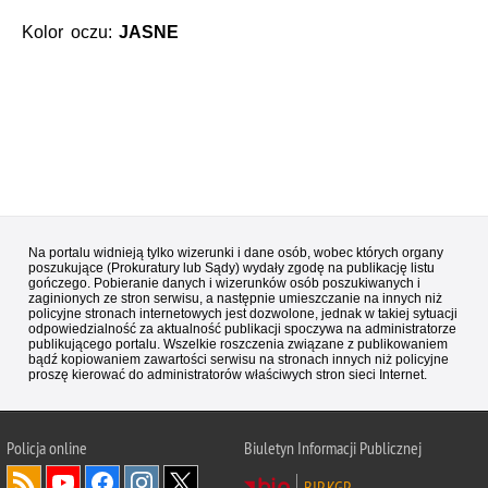
Kolor oczu:
JASNE
Na portalu widnieją tylko wizerunki i dane osób, wobec których organy
poszukujące (Prokuratury lub Sądy) wydały zgodę na publikację listu
gończego. Pobieranie danych i wizerunków osób poszukiwanych i
zaginionych ze stron serwisu, a następnie umieszczanie na innych niż
policyjne stronach internetowych jest dozwolone, jednak w takiej sytuacji
odpowiedzialność za aktualność publikacji spoczywa na administratorze
publikującego portalu. Wszelkie roszczenia związane z publikowaniem
bądź kopiowaniem zawartości serwisu na stronach innych niż policyjne
proszę kierować do administratorów właściwych stron sieci Internet.
Policja
online
Biuletyn Informacji Publicznej
BIP KGP