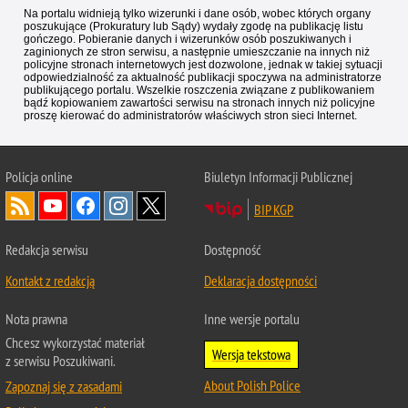
Na portalu widnieją tylko wizerunki i dane osób, wobec których organy
poszukujące (Prokuratury lub Sądy) wydały zgodę na publikację listu
gończego. Pobieranie danych i wizerunków osób poszukiwanych i
zaginionych ze stron serwisu, a następnie umieszczanie na innych niż
policyjne stronach internetowych jest dozwolone, jednak w takiej sytuacji
odpowiedzialność za aktualność publikacji spoczywa na administratorze
publikującego portalu. Wszelkie roszczenia związane z publikowaniem
bądź kopiowaniem zawartości serwisu na stronach innych niż policyjne
proszę kierować do administratorów właściwych stron sieci Internet.
Policja
online
Biuletyn Informacji Publicznej
BIP KGP
Redakcja serwisu
Dostępność
Kontakt z redakcją
Deklaracja dostępności
Nota prawna
Inne wersje portalu
Chcesz wykorzystać materiał
Wersja tekstowa
z serwisu Poszukiwani.
About Polish Police
Zapoznaj się z zasadami