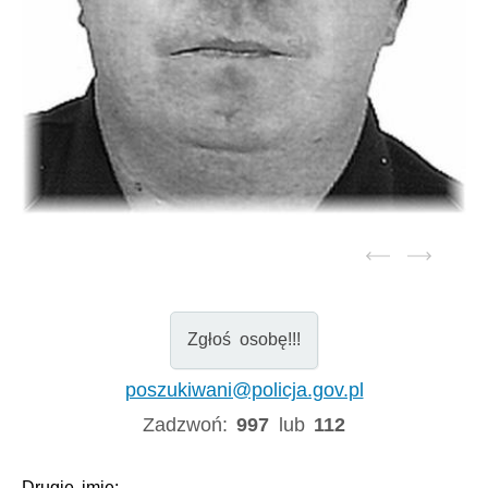
Zgłoś osobę!!!
poszukiwani@policja.gov.pl
Zadzwoń:
997
lub
112
Drugie imię:
-