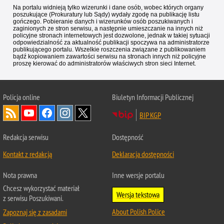
Na portalu widnieją tylko wizerunki i dane osób, wobec których organy
poszukujące (Prokuratury lub Sądy) wydały zgodę na publikację listu
gończego. Pobieranie danych i wizerunków osób poszukiwanych i
zaginionych ze stron serwisu, a następnie umieszczanie na innych niż
policyjne stronach internetowych jest dozwolone, jednak w takiej sytuacji
odpowiedzialność za aktualność publikacji spoczywa na administratorze
publikującego portalu. Wszelkie roszczenia związane z publikowaniem
bądź kopiowaniem zawartości serwisu na stronach innych niż policyjne
proszę kierować do administratorów właściwych stron sieci Internet.
Policja
online
Biuletyn Informacji Publicznej
BIP KGP
Redakcja serwisu
Dostępność
Kontakt z redakcją
Deklaracja dostępności
Nota prawna
Inne wersje portalu
Chcesz wykorzystać materiał
Wersja tekstowa
z serwisu Poszukiwani.
About Polish Police
Zapoznaj się z zasadami