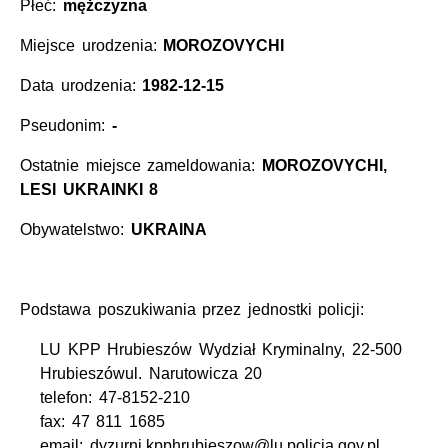
Płeć:
mężczyzna
Miejsce urodzenia:
MOROZOVYCHI
Data urodzenia:
1982-12-15
Pseudonim:
-
Ostatnie miejsce zameldowania:
MOROZOVYCHI,
LESI UKRAINKI 8
Obywatelstwo:
UKRAINA
Podstawa poszukiwania przez jednostki policji:
LU KPP Hrubieszów Wydział Kryminalny, 22-500
Hrubieszówul. Narutowicza 20
telefon: 47-8152-210
fax: 47 811 1685
email: dyzurni.kpphrubieszow@lu.policja.gov.pl