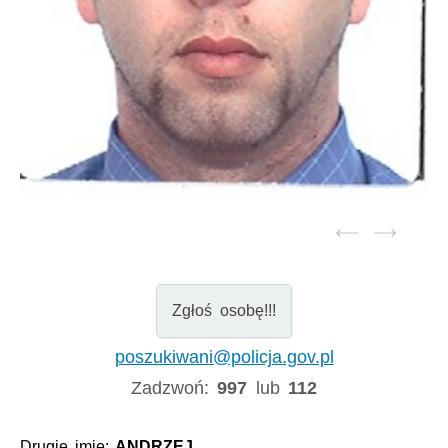
Zgłoś osobę!!!
poszukiwani@policja.gov.pl
Zadzwoń:
997
lub
112
Drugie imię:
ANDRZEJ