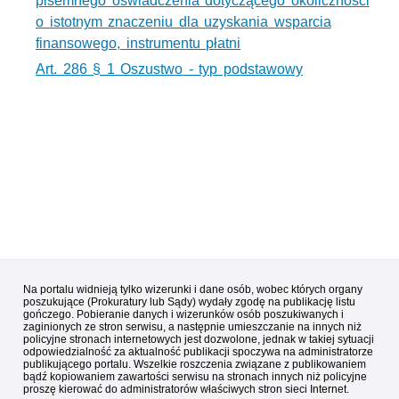
pisemnego oświadczenia dotyczącego okoliczności
o istotnym znaczeniu dla uzyskania wsparcia
finansowego, instrumentu płatni
Art. 286 § 1 Oszustwo - typ podstawowy
Na portalu widnieją tylko wizerunki i dane osób, wobec których organy
poszukujące (Prokuratury lub Sądy) wydały zgodę na publikację listu
gończego. Pobieranie danych i wizerunków osób poszukiwanych i
zaginionych ze stron serwisu, a następnie umieszczanie na innych niż
policyjne stronach internetowych jest dozwolone, jednak w takiej sytuacji
odpowiedzialność za aktualność publikacji spoczywa na administratorze
publikującego portalu. Wszelkie roszczenia związane z publikowaniem
bądź kopiowaniem zawartości serwisu na stronach innych niż policyjne
proszę kierować do administratorów właściwych stron sieci Internet.