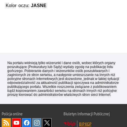
Kolor oczu:
JASNE
Na portalu widnieją tylko wizerunki i dane osób, wobec których organy
poszukujące (Prokuratury lub Sądy) wydały zgodę na publikację listu
gończego. Pobieranie danych i wizerunków osób poszukiwanych i
zaginionych ze stron serwisu, a następnie umieszczanie na innych niż
policyjne stronach internetowych jest dozwolone, jednak w takiej sytuacji
odpowiedzialność za aktualność publikacji spoczywa na administratorze
publikującego portalu. Wszelkie roszczenia związane z publikowaniem
bądź kopiowaniem zawartości serwisu na stronach innych niż policyjne
proszę kierować do administratorów właściwych stron sieci Internet.
Policja
online
Biuletyn Informacji Publicznej
BIP KGP