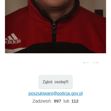
Zgłoś osobę!!!
poszukiwani@policja.gov.pl
Zadzwoń:
997
lub
112