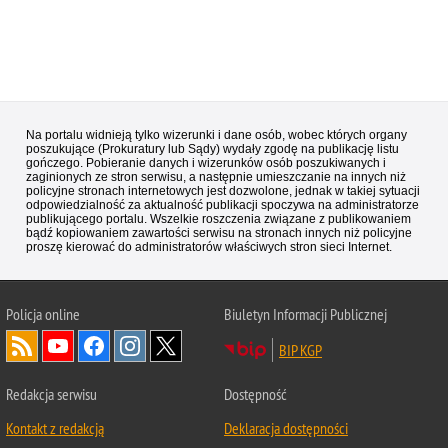
Na portalu widnieją tylko wizerunki i dane osób, wobec których organy
poszukujące (Prokuratury lub Sądy) wydały zgodę na publikację listu
gończego. Pobieranie danych i wizerunków osób poszukiwanych i
zaginionych ze stron serwisu, a następnie umieszczanie na innych niż
policyjne stronach internetowych jest dozwolone, jednak w takiej sytuacji
odpowiedzialność za aktualność publikacji spoczywa na administratorze
publikującego portalu. Wszelkie roszczenia związane z publikowaniem
bądź kopiowaniem zawartości serwisu na stronach innych niż policyjne
proszę kierować do administratorów właściwych stron sieci Internet.
Policja
online
Biuletyn Informacji Publicznej
BIP KGP
Redakcja serwisu
Dostępność
Kontakt z redakcją
Deklaracja dostępności