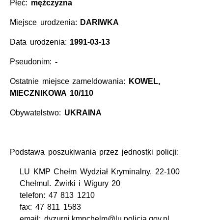
Płeć:
mężczyzna
Miejsce urodzenia:
DARIWKA
Data urodzenia:
1991-03-13
Pseudonim:
-
Ostatnie miejsce zameldowania:
KOWEL,
MIECZNIKOWA 10/110
Obywatelstwo:
UKRAINA
Podstawa poszukiwania przez jednostki policji:
LU KMP Chełm Wydział Kryminalny, 22-100
Chełmul. Żwirki i Wigury 20
telefon: 47 813 1210
fax: 47 811 1583
email: dyzurni.kmpchelm@lu.policja.gov.pl