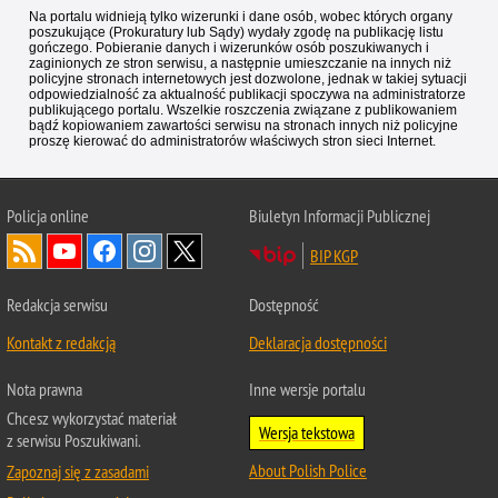
Na portalu widnieją tylko wizerunki i dane osób, wobec których organy
poszukujące (Prokuratury lub Sądy) wydały zgodę na publikację listu
gończego. Pobieranie danych i wizerunków osób poszukiwanych i
zaginionych ze stron serwisu, a następnie umieszczanie na innych niż
policyjne stronach internetowych jest dozwolone, jednak w takiej sytuacji
odpowiedzialność za aktualność publikacji spoczywa na administratorze
publikującego portalu. Wszelkie roszczenia związane z publikowaniem
bądź kopiowaniem zawartości serwisu na stronach innych niż policyjne
proszę kierować do administratorów właściwych stron sieci Internet.
Policja
online
Biuletyn Informacji Publicznej
BIP KGP
Redakcja serwisu
Dostępność
Kontakt z redakcją
Deklaracja dostępności
Nota prawna
Inne wersje portalu
Chcesz wykorzystać materiał
Wersja tekstowa
z serwisu Poszukiwani.
About Polish Police
Zapoznaj się z zasadami