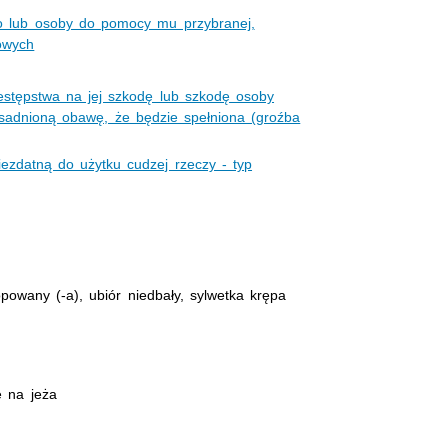
go lub osoby do pomocy mu przybranej,
owych
estępstwa na jej szkodę lub szkodę osoby
asadnioną obawę, że będzie spełniona (groźba
iezdatną do użytku cudzej rzeczy - typ
owany (-a), ubiór niedbały, sylwetka krępa
e na jeża