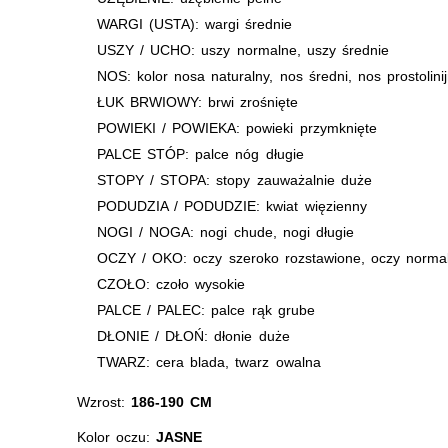
WARGI (USTA): wargi średnie
USZY / UCHO: uszy normalne, uszy średnie
NOS: kolor nosa naturalny, nos średni, nos prostolin
ŁUK BRWIOWY: brwi zrośnięte
POWIEKI / POWIEKA: powieki przymknięte
PALCE STÓP: palce nóg długie
STOPY / STOPA: stopy zauważalnie duże
PODUDZIA / PODUDZIE: kwiat więzienny
NOGI / NOGA: nogi chude, nogi długie
OCZY / OKO: oczy szeroko rozstawione, oczy norma
CZOŁO: czoło wysokie
PALCE / PALEC: palce rąk grube
DŁONIE / DŁOŃ: dłonie duże
TWARZ: cera blada, twarz owalna
Wzrost:
186-190 CM
Kolor oczu:
JASNE