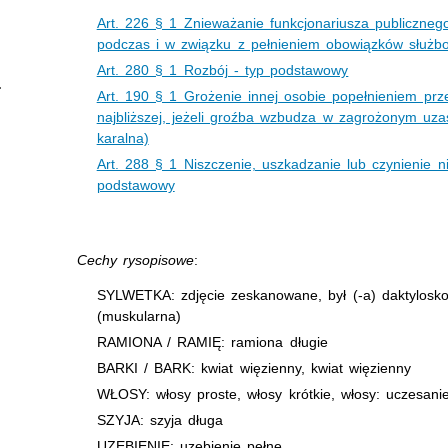
Art. 226 § 1 Znieważanie funkcjonariusza publiczne
podczas i w związku z pełnieniem obowiązków służb
Art. 280 § 1 Rozbój - typ podstawowy
Art. 190 § 1 Grożenie innej osobie popełnieniem prz
najbliższej, jeżeli groźba wzbudza w zagrożonym uz
karalna)
Art. 288 § 1 Niszczenie, uszkadzanie lub czynienie n
podstawowy
Cechy rysopisowe
:
SYLWETKA: zdjęcie zeskanowane, był (-a) daktyloskop
(muskularna)
RAMIONA / RAMIĘ: ramiona długie
BARKI / BARK: kwiat więzienny, kwiat więzienny
WŁOSY: włosy proste, włosy krótkie, włosy: uczesani
SZYJA: szyja długa
UZĘBIENIE: uzębienie pełne