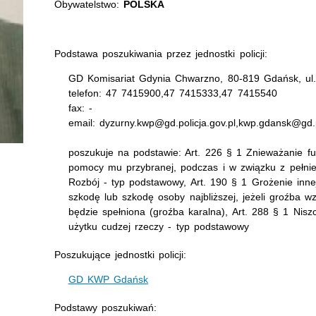
Obywatelstwo:
POLSKA
Podstawa poszukiwania przez jednostki policji:
GD Komisariat Gdynia Chwarzno, 80-819 Gdańsk, u
telefon: 47 7415900,47 7415333,47 7415540
fax: -
email: dyzurny.kwp@gd.policja.gov.pl,kwp.gdansk@gd.p
poszukuje na podstawie: Art. 226 § 1 Znieważanie fu
pomocy mu przybranej, podczas i w związku z pełni
Rozbój - typ podstawowy, Art. 190 § 1 Grożenie inne
szkodę lub szkodę osoby najbliższej, jeżeli groźba
będzie spełniona (groźba karalna), Art. 288 § 1 Nisz
użytku cudzej rzeczy - typ podstawowy
Poszukujące jednostki policji:
GD KWP Gdańsk
Podstawy poszukiwań: