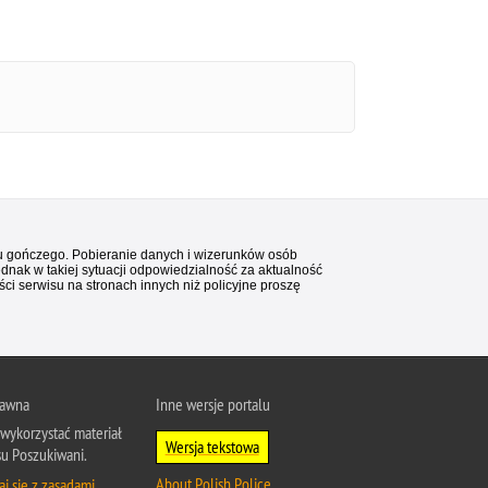
stu gończego. Pobieranie danych i wizerunków osób
ednak w takiej sytuacji odpowiedzialność za aktualność
i serwisu na stronach innych niż policyjne proszę
rawna
Inne wersje portalu
wykorzystać materiał
Wersja tekstowa
su Poszukiwani.
About Polish Police
j się z zasadami