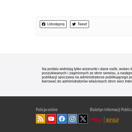
Udostępnij
Tweet
Na portalu widnieją tylko wizerunki i dane osób, wobec
poszukiwanych i zaginionych ze stron serwisu, a następn
publikacji spoczywa na administratorze publikującego p
kierować do administratorów właściwych stron sieci Inter
Policja
online
Biuletyn Informacji Public
BIP KGP