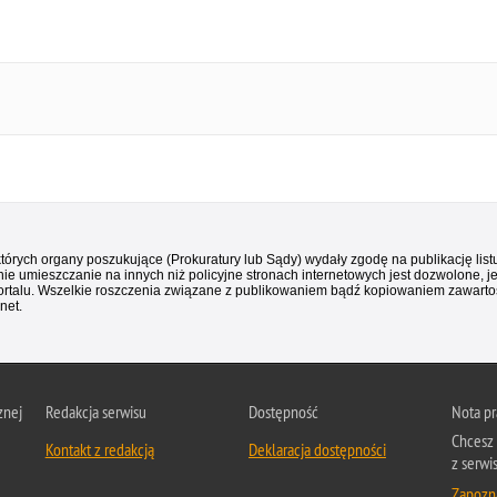
 których organy poszukujące (Prokuratury lub Sądy) wydały zgodę na publikację li
ie umieszczanie na innych niż policyjne stronach internetowych jest dozwolone, j
ortalu. Wszelkie roszczenia związane z publikowaniem bądź kopiowaniem zawartośc
net.
znej
Redakcja serwisu
Dostępność
Nota p
Chcesz 
Kontakt z redakcją
Deklaracja dostępności
z serwi
Zapozna