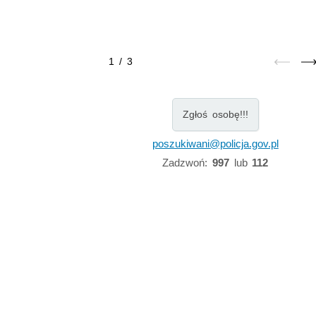
1
/
3
Zgłoś osobę!!!
poszukiwani@policja.gov.pl
Zadzwoń:
997
lub
112