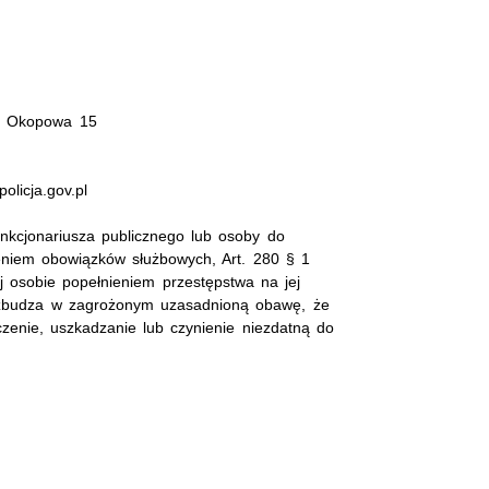
l. Okopowa 15
olicja.gov.pl
nkcjonariusza publicznego lub osoby do
eniem obowiązków służbowych, Art. 280 § 1
j osobie popełnieniem przestępstwa na jej
 wzbudza w zagrożonym uzasadnioną obawę, że
czenie, uszkadzanie lub czynienie niezdatną do