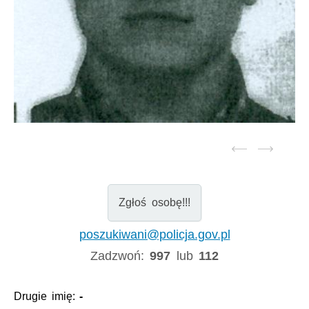
Zgłoś osobę!!!
poszukiwani@policja.gov.pl
Zadzwoń:
997
lub
112
Drugie imię:
-