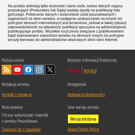
Na portalu widnieją tylko wizerunki i dane osób, wobec których organy
poszukujące (Prokuratury lub Sądy) wydały zgodę na publikację listu
gończego. Pobieranie danych i wizerunków osób poszukiwanych i
zaginionych ze stron serwisu, a następnie umieszczanie na innych niż
policyjne stronach internetowych jest dozwolone, jednak w takiej sytuacji
odpowiedzialność za aktualność publikacji spoczywa na administratorze
publikującego portalu. Wszelkie roszczenia związane z publikowaniem
bądź kopiowaniem zawartości serwisu na stronach innych niż policyjne
proszę kierować do administratorów właściwych stron sieci Internet.
Policja
online
Biuletyn Informacji Publicznej
BIP KGP
Redakcja serwisu
Dostępność
Kontakt z redakcją
Deklaracja dostępności
Nota prawna
Inne wersje portalu
Chcesz wykorzystać materiał
Wersja tekstowa
z serwisu Poszukiwani.
About Polish Police
Zapoznaj się z zasadami