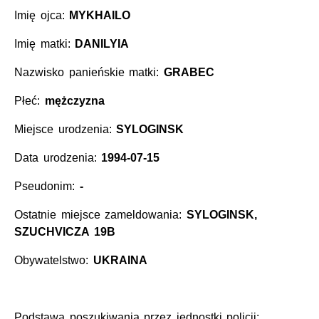
Imię ojca:
MYKHAILO
Imię matki:
DANILYIA
Nazwisko panieńskie matki:
GRABEC
Płeć:
mężczyzna
Miejsce urodzenia:
SYLOGINSK
Data urodzenia:
1994-07-15
Pseudonim:
-
Ostatnie miejsce zameldowania:
SYLOGINSK,
SZUCHVICZA 19B
Obywatelstwo:
UKRAINA
Podstawa poszukiwania przez jednostki policji: