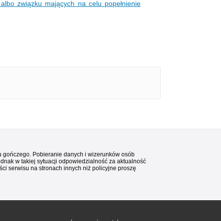
 albo związku mających na celu popełnienie
stu gończego. Pobieranie danych i wizerunków osób
ednak w takiej sytuacji odpowiedzialność za aktualność
i serwisu na stronach innych niż policyjne proszę