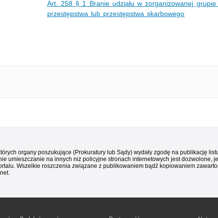
Art. 258 § 1 Branie udziału w zorganizowanej grupie
przestępstwa lub przestępstwa skarbowego
 których organy poszukujące (Prokuratury lub Sądy) wydały zgodę na publikację li
ie umieszczanie na innych niż policyjne stronach internetowych jest dozwolone, j
ortalu. Wszelkie roszczenia związane z publikowaniem bądź kopiowaniem zawartośc
net.