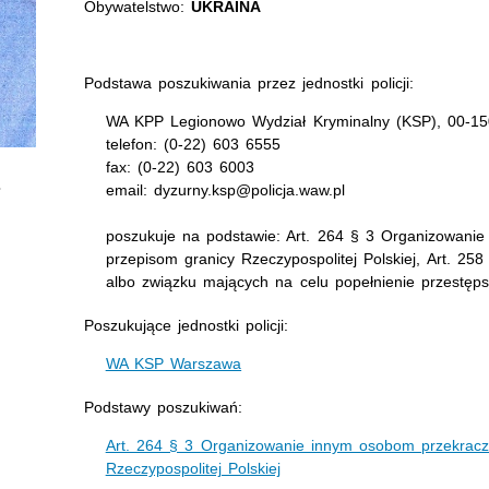
Obywatelstwo:
UKRAINA
Podstawa poszukiwania przez jednostki policji:
WA KPP Legionowo Wydział Kryminalny (KSP), 00-150
telefon: (0-22) 603 6555
fax: (0-22) 603 6003
email: dyzurny.ksp@policja.waw.pl
poszukuje na podstawie: Art. 264 § 3 Organizowani
przepisom granicy Rzeczypospolitej Polskiej, Art. 25
albo związku mających na celu popełnienie przestęp
Poszukujące jednostki policji:
WA KSP Warszawa
Podstawy poszukiwań:
Art. 264 § 3 Organizowanie innym osobom przekracz
Rzeczypospolitej Polskiej