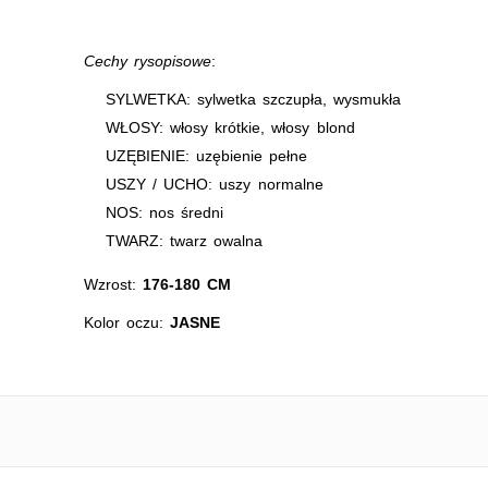
Cechy rysopisowe
:
SYLWETKA: sylwetka szczupła, wysmukła
WŁOSY: włosy krótkie, włosy blond
UZĘBIENIE: uzębienie pełne
USZY / UCHO: uszy normalne
NOS: nos średni
TWARZ: twarz owalna
Wzrost:
176-180 CM
Kolor oczu:
JASNE