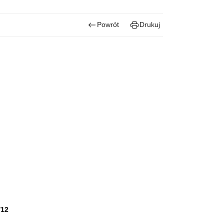
Powrót
Drukuj
/12