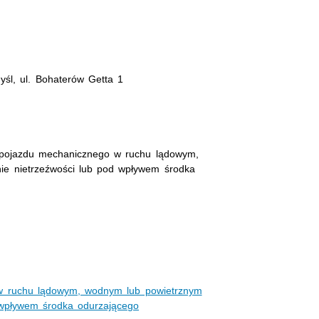
śl, ul. Bohaterów Getta 1
 pojazdu mechanicznego w ruchu lądowym,
ie nietrzeźwości lub pod wpływem środka
w ruchu lądowym, wodnym lub powietrznym
 wpływem środka odurzającego