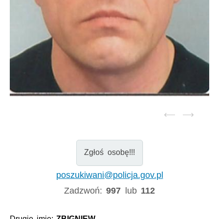
Zgłoś osobę!!!
poszukiwani@policja.gov.pl
Zadzwoń:
997
lub
112
Drugie imię:
ZBIGNIEW