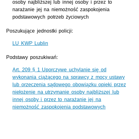
osoby najbliższej lub innej osoby i przez to
narażanie jej na niemożność zaspokojenia
podstawowych potrzeb życiowych
Poszukujące jednostki policji:
LU KWP Lublin
Podstawy poszukiwań:
Art. 209 § 1 Uporczywe uchylanie się od
wykonania ciążącego na sprawcy z mocy ustawy
lub orzeczenia sądowego obowiązku opieki przez
niełożenie na utrzymanie osoby najbliższej lub
innej osoby i przez to narażanie jej na
niemożność zaspokojenia podstawowych