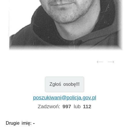
Zgłoś osobę!!!
poszukiwani@policja.gov.pl
Zadzwoń:
997
lub
112
Drugie imię:
-