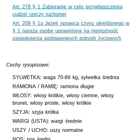
Art. 278 § 1 Zabieranie w celu przywłaszczenia
cudzej rzeczy ruchomej
Art. 209 § 1a Jeżeli sprawca czynu określonego w
§ 1 naraża osobę uprawnioną na niemożność
zaspokojenia podstawowych potrzeb życiowych
Cechy rysopisowe
:
SYLWETKA: waga 70-89 kg, sylwetka średnia
RAMIONA / RAMIĘ: ramiona długie
WŁOSY: włosy krótkie, włosy ciemne, włosy
brunet, włosy proste, włosy krótkie
SZYJA: szyja krótka
WARGI (USTA): wargi średnie
USZY / UCHO: uszy normalne
NOS: nos średni