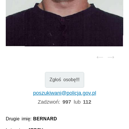
Zgłoś osobę!!!
poszukiwani@policja.gov.pl
Zadzwoń:
997
lub
112
Drugie imię:
BERNARD