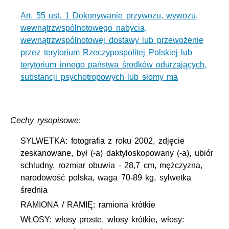
Art. 55 ust. 1 Dokonywanie przywozu, wywozu,
wewnątrzwspólnotowego nabycia,
wewnątrzwspólnotowej dostawy lub przewożenie
przez terytorium Rzeczypospolitej Polskiej lub
terytorium innego państwa środków odurzających,
substancji psychotropowych lub słomy ma
Cechy rysopisowe
:
SYLWETKA: fotografia z roku 2002, zdjęcie
zeskanowane, był (-a) daktyloskopowany (-a), ubiór
schludny, rozmiar obuwia - 28,7 cm, mężczyzna,
narodowość polska, waga 70-89 kg, sylwetka
średnia
RAMIONA / RAMIĘ: ramiona krótkie
WŁOSY: włosy proste, włosy krótkie, włosy: