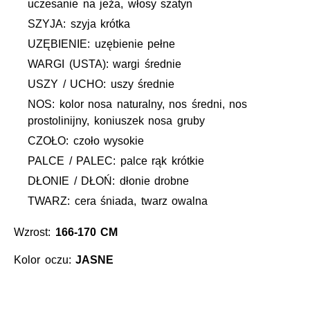
uczesanie na jeża, włosy szatyn
SZYJA: szyja krótka
UZĘBIENIE: uzębienie pełne
WARGI (USTA): wargi średnie
USZY / UCHO: uszy średnie
NOS: kolor nosa naturalny, nos średni, nos
prostolinijny, koniuszek nosa gruby
CZOŁO: czoło wysokie
PALCE / PALEC: palce rąk krótkie
DŁONIE / DŁOŃ: dłonie drobne
TWARZ: cera śniada, twarz owalna
Wzrost:
166-170 CM
Kolor oczu:
JASNE