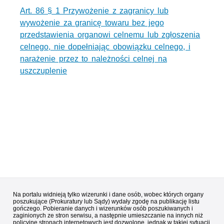
Art. 86 § 1 Przywożenie z zagranicy lub
wywożenie za granicę towaru bez jego
przedstawienia organowi celnemu lub zgłoszenia
celnego, nie dopełniając obowiązku celnego, i
narażenie przez to należności celnej na
uszczuplenie
Na portalu widnieją tylko wizerunki i dane osób, wobec których organy
poszukujące (Prokuratury lub Sądy) wydały zgodę na publikację listu
gończego. Pobieranie danych i wizerunków osób poszukiwanych i
zaginionych ze stron serwisu, a następnie umieszczanie na innych niż
policyjne stronach internetowych jest dozwolone, jednak w takiej sytuacji