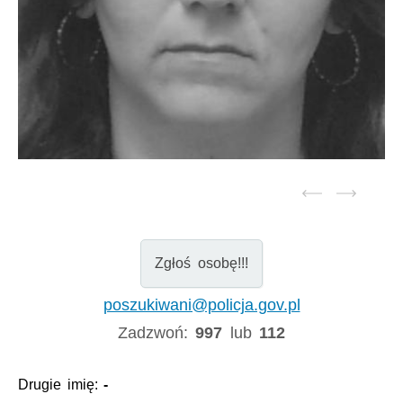
Zgłoś osobę!!!
poszukiwani@policja.gov.pl
Zadzwoń:
997
lub
112
Drugie imię:
-