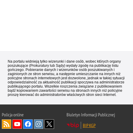
Na portalu widnieją tylko wizerunki i dane osób, wobec których organy
poszukujące (Prokuratury lub Sądy) wydały zgodę na publikację listu
gończego. Pobieranie danych i wizerunków osób poszukiwanych i
zaginionych ze stron serwisu, a następnie umieszczanie na innych niż
policyjne stronach internetowych jest dozwolone, jednak w takiej sytuacji
odpowiedzialność za aktualność publikacji spoczywa na administratorze
publikującego portalu. Wszelkie roszczenia związane z publikowaniem
bądź kopiowaniem zawartości serwisu na stronach innych niż policyjne
proszę kierować do administratorów właściwych stron sieci Internet.
Policja
online
Biuletyn Informacji Publicznej
BIP KGP