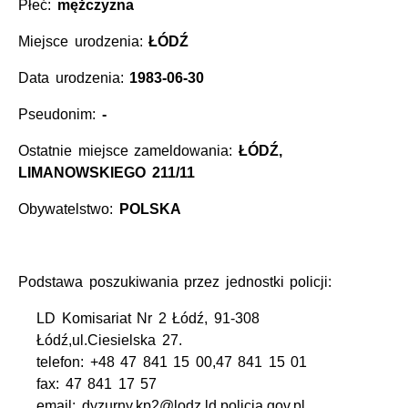
Płeć:
mężczyzna
Miejsce urodzenia:
ŁÓDŹ
Data urodzenia:
1983-06-30
Pseudonim:
-
Ostatnie miejsce zameldowania:
ŁÓDŹ,
LIMANOWSKIEGO 211/11
Obywatelstwo:
POLSKA
Podstawa poszukiwania przez jednostki policji:
LD Komisariat Nr 2 Łódź, 91-308
Łódź,ul.Ciesielska 27.
telefon: +48 47 841 15 00,47 841 15 01
fax: 47 841 17 57
email: dyzurny.kp2@lodz.ld.policja.gov.pl