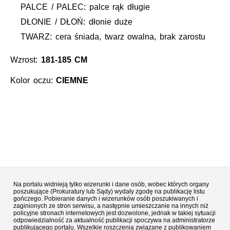
PALCE / PALEC: palce rąk długie
DŁONIE / DŁOŃ: dłonie duże
TWARZ: cera śniada, twarz owalna, brak zarostu
Wzrost:
181-185 CM
Kolor oczu:
CIEMNE
Na portalu widnieją tylko wizerunki i dane osób, wobec których organy
poszukujące (Prokuratury lub Sądy) wydały zgodę na publikację listu
gończego. Pobieranie danych i wizerunków osób poszukiwanych i
zaginionych ze stron serwisu, a następnie umieszczanie na innych niż
policyjne stronach internetowych jest dozwolone, jednak w takiej sytuacji
odpowiedzialność za aktualność publikacji spoczywa na administratorze
publikującego portalu. Wszelkie roszczenia związane z publikowaniem