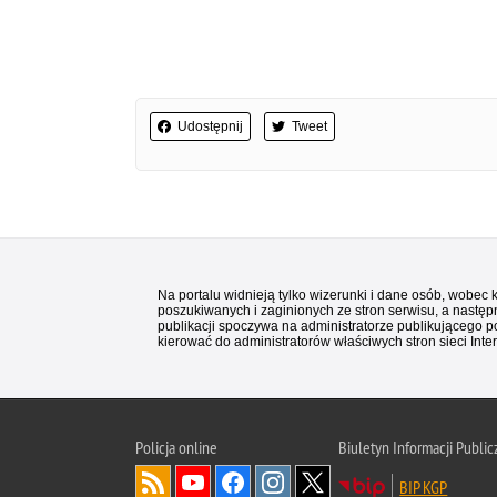
Udostępnij
Tweet
Na portalu widnieją tylko wizerunki i dane osób, wobec
poszukiwanych i zaginionych ze stron serwisu, a następn
publikacji spoczywa na administratorze publikującego p
kierować do administratorów właściwych stron sieci Inter
Policja
online
Biuletyn Informacji Public
BIP KGP