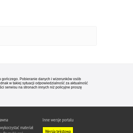
stu gończego. Pobieranie danych i wizerunków osób
ednak w takiej sytuacji odpowiedzialność za aktualność
i serwisu na stronach innych niż policyjne proszę
rawna
Inne wersje portalu
wykorzystać materiał
Wersja tekstowa