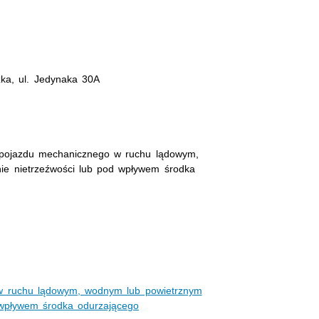
zka, ul. Jedynaka 30A
 pojazdu mechanicznego w ruchu lądowym,
ie nietrzeźwości lub pod wpływem środka
w ruchu lądowym, wodnym lub powietrznym
 wpływem środka odurzającego