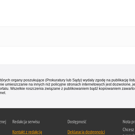
 których organy poszukujące (Prokuratury lub Sądy) wydały zgodę na publikację li
ie umieszczanie na innych niż policyjne stronach internetowych jest dozwolone, j
ortalu. Wszelkie roszczenia związane z publikowaniem bądź kopiowaniem zawartośc
net.
znej
Redakcja serwisu
Dostępność
Nota p
Chcesz 
Kontakt z redakcją
Deklaracja dostępności