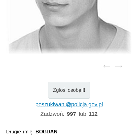
Zgłoś osobę!!!
poszukiwani@policja.gov.pl
Zadzwoń:
997
lub
112
Drugie imię:
BOGDAN