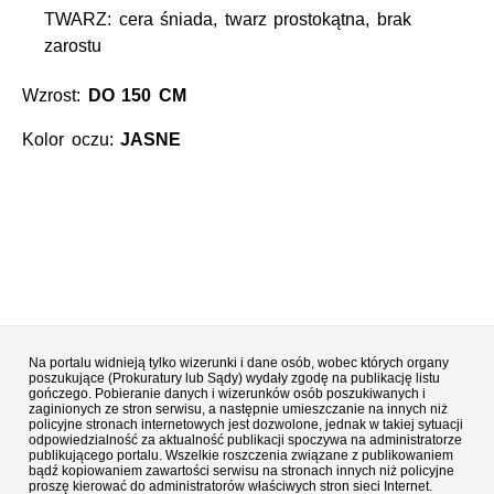
TWARZ: cera śniada, twarz prostokątna, brak
zarostu
Wzrost:
DO 150 CM
Kolor oczu:
JASNE
Na portalu widnieją tylko wizerunki i dane osób, wobec których organy
poszukujące (Prokuratury lub Sądy) wydały zgodę na publikację listu
gończego. Pobieranie danych i wizerunków osób poszukiwanych i
zaginionych ze stron serwisu, a następnie umieszczanie na innych niż
policyjne stronach internetowych jest dozwolone, jednak w takiej sytuacji
odpowiedzialność za aktualność publikacji spoczywa na administratorze
publikującego portalu. Wszelkie roszczenia związane z publikowaniem
bądź kopiowaniem zawartości serwisu na stronach innych niż policyjne
proszę kierować do administratorów właściwych stron sieci Internet.