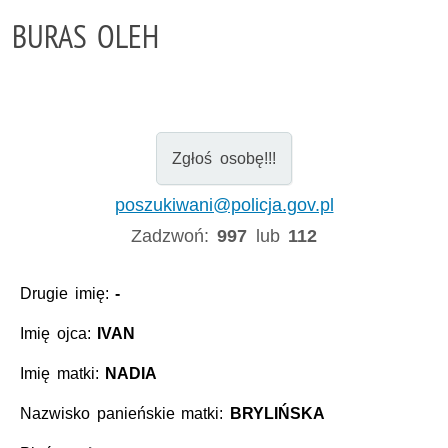
BURAS OLEH
Zgłoś osobę!!!
poszukiwani@policja.gov.pl
Zadzwoń:
997
lub
112
Drugie imię:
-
Imię ojca:
IVAN
Imię matki:
NADIA
Nazwisko panieńskie matki:
BRYLIŃSKA