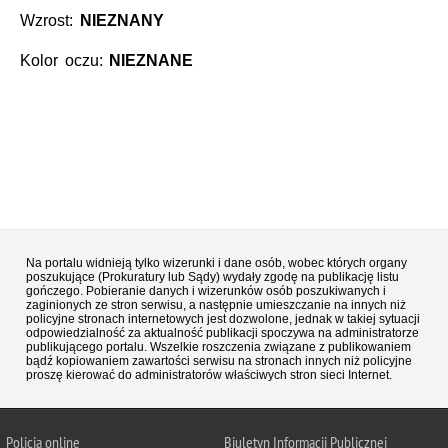
Wzrost:
NIEZNANY
Kolor oczu:
NIEZNANE
Na portalu widnieją tylko wizerunki i dane osób, wobec których organy
poszukujące (Prokuratury lub Sądy) wydały zgodę na publikację listu
gończego. Pobieranie danych i wizerunków osób poszukiwanych i
zaginionych ze stron serwisu, a następnie umieszczanie na innych niż
policyjne stronach internetowych jest dozwolone, jednak w takiej sytuacji
odpowiedzialność za aktualność publikacji spoczywa na administratorze
publikującego portalu. Wszelkie roszczenia związane z publikowaniem
bądź kopiowaniem zawartości serwisu na stronach innych niż policyjne
proszę kierować do administratorów właściwych stron sieci Internet.
Policja
online
Biuletyn Informacji Publicznej