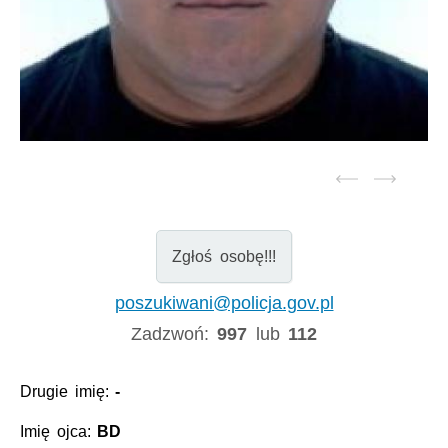
Zgłoś osobę!!!
poszukiwani@policja.gov.pl
Zadzwoń:
997
lub
112
Drugie imię:
-
Imię ojca:
BD