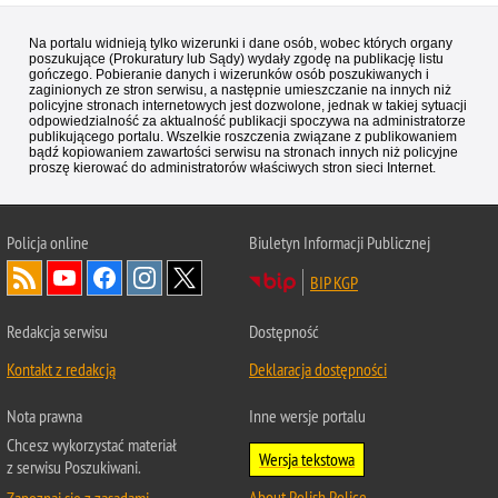
Na portalu widnieją tylko wizerunki i dane osób, wobec których organy
poszukujące (Prokuratury lub Sądy) wydały zgodę na publikację listu
gończego. Pobieranie danych i wizerunków osób poszukiwanych i
zaginionych ze stron serwisu, a następnie umieszczanie na innych niż
policyjne stronach internetowych jest dozwolone, jednak w takiej sytuacji
odpowiedzialność za aktualność publikacji spoczywa na administratorze
publikującego portalu. Wszelkie roszczenia związane z publikowaniem
bądź kopiowaniem zawartości serwisu na stronach innych niż policyjne
proszę kierować do administratorów właściwych stron sieci Internet.
Policja
online
Biuletyn Informacji Publicznej
BIP KGP
Redakcja serwisu
Dostępność
Kontakt z redakcją
Deklaracja dostępności
Nota prawna
Inne wersje portalu
Chcesz wykorzystać materiał
Wersja tekstowa
z serwisu Poszukiwani.
About Polish Police