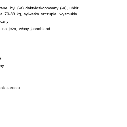
ne, był (-a) daktyloskopowany (-a), ubiór
a 70-89 kg, sylwetka szczupła, wysmukła
iczny
e na jeża, włosy jasnoblond
e
jny
rak zarostu