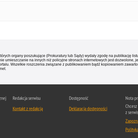
 których organy poszukujące (Prokuratury lub Sądy) wydały zgodę na publikację li
ie umieszczanie na innych niż policyjne stronach internetowych jest dozwolone, j
ortalu. Wszelkie roszczenia związane z publikowaniem bądź kopiowaniem zawartośc
net.
znej
Redakcja serwisu
Dostępność
Nota p
Chcesz 
Kontakt z redakcją
Deklaracja dostępności
z serwi
Zapozna
Polityk