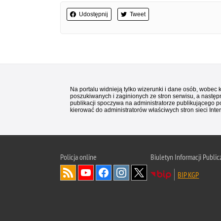
Udostępnij
Tweet
Na portalu widnieją tylko wizerunki i dane osób, wobec
poszukiwanych i zaginionych ze stron serwisu, a następn
publikacji spoczywa na administratorze publikującego p
kierować do administratorów właściwych stron sieci Inter
Policja
online
Biuletyn Informacji Public
BIP KGP