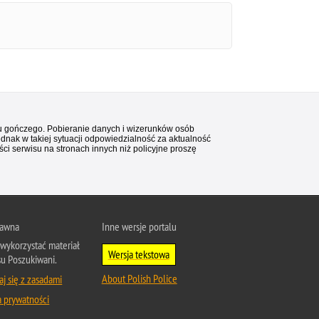
stu gończego. Pobieranie danych i wizerunków osób
ednak w takiej sytuacji odpowiedzialność za aktualność
i serwisu na stronach innych niż policyjne proszę
rawna
Inne wersje portalu
wykorzystać materiał
Wersja tekstowa
su Poszukiwani.
About Polish Police
j się z zasadami
a prywatności