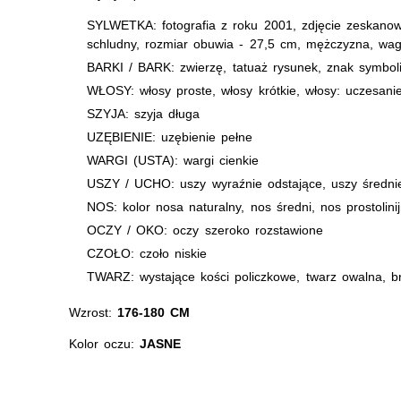
SYLWETKA: fotografia z roku 2001, zdjęcie zeskanowa
schludny, rozmiar obuwia - 27,5 cm, mężczyzna, wag
BARKI / BARK: zwierzę, tatuaż rysunek, znak symbol
WŁOSY: włosy proste, włosy krótkie, włosy: uczesani
SZYJA: szyja długa
UZĘBIENIE: uzębienie pełne
WARGI (USTA): wargi cienkie
USZY / UCHO: uszy wyraźnie odstające, uszy średni
NOS: kolor nosa naturalny, nos średni, nos prostolini
OCZY / OKO: oczy szeroko rozstawione
CZOŁO: czoło niskie
TWARZ: wystające kości policzkowe, twarz owalna, b
Wzrost:
176-180 CM
Kolor oczu:
JASNE