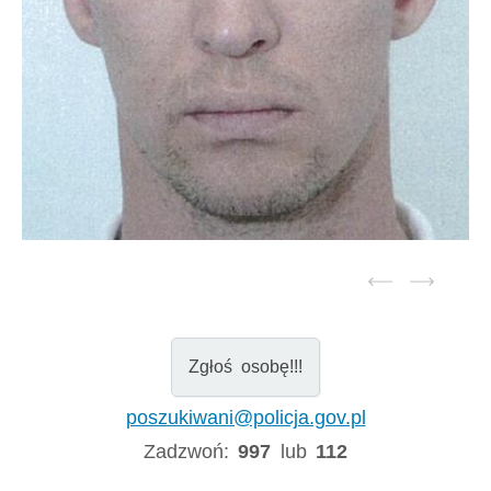
Zgłoś osobę!!!
poszukiwani@policja.gov.pl
Zadzwoń:
997
lub
112