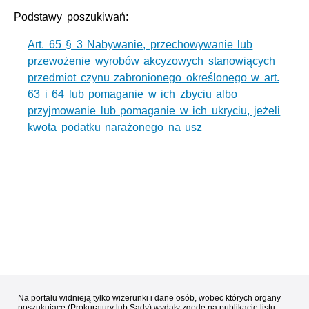
Podstawy poszukiwań:
Art. 65 § 3 Nabywanie, przechowywanie lub
przewożenie wyrobów akcyzowych stanowiących
przedmiot czynu zabronionego określonego w art.
63 i 64 lub pomaganie w ich zbyciu albo
przyjmowanie lub pomaganie w ich ukryciu, jeżeli
kwota podatku narażonego na usz
Na portalu widnieją tylko wizerunki i dane osób, wobec których organy
poszukujące (Prokuratury lub Sądy) wydały zgodę na publikację listu