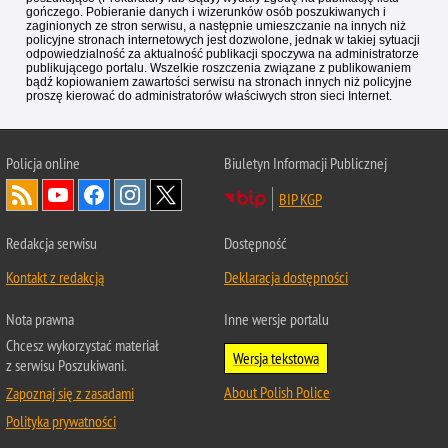
gończego. Pobieranie danych i wizerunków osób poszukiwanych i
zaginionych ze stron serwisu, a następnie umieszczanie na innych niż
policyjne stronach internetowych jest dozwolone, jednak w takiej sytuacji
odpowiedzialność za aktualność publikacji spoczywa na administratorze
publikującego portalu. Wszelkie roszczenia związane z publikowaniem
bądź kopiowaniem zawartości serwisu na stronach innych niż policyjne
proszę kierować do administratorów właściwych stron sieci Internet.
Policja
online
Biuletyn Informacji Publicznej
BIP KGP
Redakcja serwisu
Dostępność
Kontakt z redakcją
Deklaracja dostępności
Nota prawna
Inne wersje portalu
Chcesz wykorzystać materiał
Wersja tekstowa
z serwisu Poszukiwani.
About Polish Police
Zapoznaj się z zasadami
Polityka prywatności