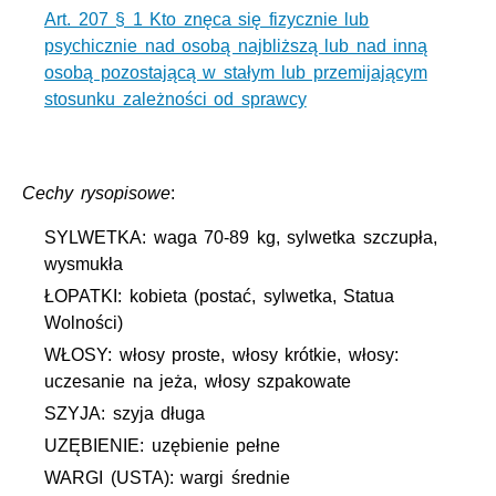
Art. 207 § 1 Kto znęca się fizycznie lub
psychicznie nad osobą najbliższą lub nad inną
osobą pozostającą w stałym lub przemijającym
stosunku zależności od sprawcy
Cechy rysopisowe
:
SYLWETKA: waga 70-89 kg, sylwetka szczupła,
wysmukła
ŁOPATKI: kobieta (postać, sylwetka, Statua
Wolności)
WŁOSY: włosy proste, włosy krótkie, włosy:
uczesanie na jeża, włosy szpakowate
SZYJA: szyja długa
UZĘBIENIE: uzębienie pełne
WARGI (USTA): wargi średnie