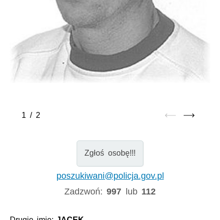
1
/
2
Zgłoś osobę!!!
poszukiwani@policja.gov.pl
Zadzwoń:
997
lub
112
Drugie imię:
JACEK