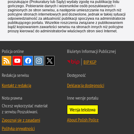
poszukujące (Prokuratury lub Sądy) wydały zgodę na publikację listu
gończego. Pobieranie danych i wizerunków osób poszukiwanych i
zaginionych ze stron serwisu, a następnie umieszczanie na innych niż
policyjne stronach internetowych jest dozwolone, jednak w takiej sytuacji
odpowiedzialność za aktualność publikacji spoczywa na administratorze
publikującego portalu. Wszelkie roszczenia związane z publikowaniem
bądź kopiowaniem zawartości serwisu na stronach innych niż policyjne
proszę kierować do administratorów właściwych stron sieci Internet.
Policja
online
Biuletyn Informacji Publicznej
BIP KGP
Redakcja serwisu
Dostępność
Kontakt z redakcją
Deklaracja dostępności
Nota prawna
Inne wersje portalu
Chcesz wykorzystać materiał
Wersja tekstowa
z serwisu Poszukiwani.
About Polish Police
Zapoznaj się z zasadami
Polityka prywatności