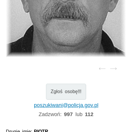
Zgłoś osobę!!!
poszukiwani@policja.gov.pl
Zadzwoń:
997
lub
112
Drugie imię:
PIOTR