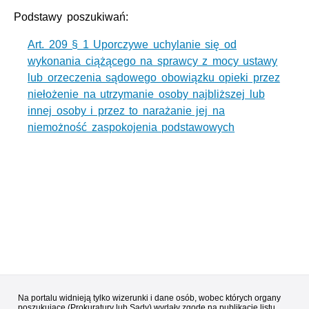
Podstawy poszukiwań:
Art. 209 § 1 Uporczywe uchylanie się od
wykonania ciążącego na sprawcy z mocy ustawy
lub orzeczenia sądowego obowiązku opieki przez
niełożenie na utrzymanie osoby najbliższej lub
innej osoby i przez to narażanie jej na
niemożność zaspokojenia podstawowych
Na portalu widnieją tylko wizerunki i dane osób, wobec których organy
poszukujące (Prokuratury lub Sądy) wydały zgodę na publikację listu