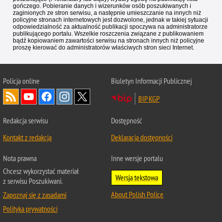
gończego. Pobieranie danych i wizerunków osób poszukiwanych i
zaginionych ze stron serwisu, a następnie umieszczanie na innych niż
policyjne stronach internetowych jest dozwolone, jednak w takiej sytuacji
odpowiedzialność za aktualność publikacji spoczywa na administratorze
publikującego portalu. Wszelkie roszczenia związane z publikowaniem
bądź kopiowaniem zawartości serwisu na stronach innych niż policyjne
proszę kierować do administratorów właściwych stron sieci Internet.
Policja
online
Biuletyn Informacji Publicznej
BIP KGP
Redakcja serwisu
Dostępność
Kontakt z redakcją
Deklaracja dostępności
Nota prawna
Inne wersje portalu
Chcesz wykorzystać materiał
Wersja tekstowa
z serwisu Poszukiwani.
About Polish Police
Zapoznaj się z zasadami
Polityka prywatności