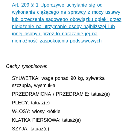
Art. 209 § 1 Uporczywe uchylanie się od
wykonania ciążącego na sprawcy z mocy ustawy
lub orzeczenia sądowego obowiązku opieki przez
niełożenie na utrzymanie osoby najbliższej lub
innej osoby i przez to narażanie jej na
niemożność zaspokojenia podstawowych
Cechy rysopisowe
:
SYLWETKA: waga ponad 90 kg, sylwetka
szczupła, wysmukła
PRZEDRAMIONA / PRZEDRAMIĘ: tatuaż(e)
PLECY: tatuaż(e)
WŁOSY: włosy krótkie
KLATKA PIERSIOWA: tatuaż(e)
SZYJA: tatuaż(e)