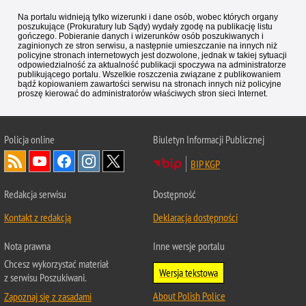
Na portalu widnieją tylko wizerunki i dane osób, wobec których organy
poszukujące (Prokuratury lub Sądy) wydały zgodę na publikację listu
gończego. Pobieranie danych i wizerunków osób poszukiwanych i
zaginionych ze stron serwisu, a następnie umieszczanie na innych niż
policyjne stronach internetowych jest dozwolone, jednak w takiej sytuacji
odpowiedzialność za aktualność publikacji spoczywa na administratorze
publikującego portalu. Wszelkie roszczenia związane z publikowaniem
bądź kopiowaniem zawartości serwisu na stronach innych niż policyjne
proszę kierować do administratorów właściwych stron sieci Internet.
Policja
online
Biuletyn Informacji Publicznej
BIP KGP
Redakcja serwisu
Dostępność
Kontakt z redakcją
Deklaracja dostępności
Nota prawna
Inne wersje portalu
Chcesz wykorzystać materiał
Wersja tekstowa
z serwisu Poszukiwani.
About Polish Police
Zapoznaj się z zasadami